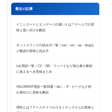
最近の記事
イニシエートとエンゲージの違いとは？ゲームでの意
味と使い分けを解説
ネットスラングの読み方一覧！sec・orz・aa・dmgな
ど略語の意味と読み方
LoL用語一覧！CC・DD・フィードなど初心者が最初
に覚えるべき意味まとめ
VALORANT用語一覧50選！dd△・ff・ピークなど初
心者向けに意味を解説
理性とは？アークナイツのスタミナシステムの意味と