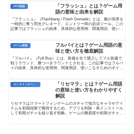
「フラッシュ」とは？ゲーム用
FPS用語
語の意味と由来を解説
『フラッシュ』（Flashbang / Flash Grenade）とは、敵の視界を
一時的に奪う閃光グレネード。エントリー時の必須ツール。この
記事ではフラッシュの由来、具体的な使用例、関連用語、使いこ
なすためのポイントを詳しく解説します。
フルバイとは？ゲーム用語の意
ゲーム用語
味と使い方を徹底解説
『フルバイ』（Full Buy）とは、装備を全て購入してフル装備で
戦うラウンド。勝つべきラウンドとされる。この記事ではフルバ
イの由来、具体的な使用例、関連用語、使いこなすためのポイン
トを詳しく解説します。
「リセマラ」とは？ゲーム用語
オンラインゲーム用語
の意味と使い方をわかりやすく
解説
リセマラはスマートフォンゲームのガチャで強力なキャラやアイ
テムを初期段階で獲得するため、アプリを削除・再インストール
して初期ガチャを繰り返す戦略。ゲームの難易度や初期ガチャの
重要性により必要性が異なります。