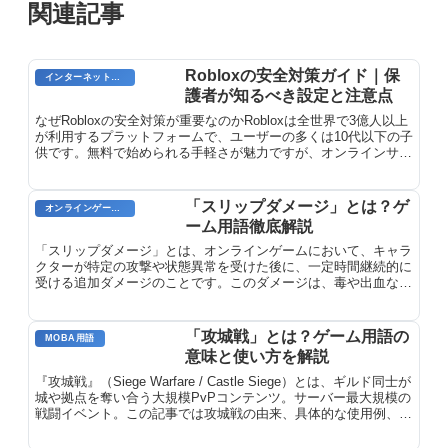
関連記事
Robloxの安全対策ガイド｜保
インターネット用語
護者が知るべき設定と注意点
なぜRobloxの安全対策が重要なのかRobloxは全世界で3億人以上
が利用するプラットフォームで、ユーザーの多くは10代以下の子
供です。無料で始められる手軽さが魅力ですが、オンラインサー
ビスである以上、保護者が適切な安全設定を行うことが重...
「スリップダメージ」とは？ゲ
オンラインゲーム用語
ーム用語徹底解説
「スリップダメージ」とは、オンラインゲームにおいて、キャラ
クターが特定の攻撃や状態異常を受けた後に、一定時間継続的に
受ける追加ダメージのことです。このダメージは、毒や出血など
の状態異常が引き起こす場合や、火傷や電撃などの攻撃を受けた
場合に発生します。スリップダメージの持続時間は、ダメージの
種類やゲームによって異なります。
「攻城戦」とは？ゲーム用語の
MOBA用語
意味と使い方を解説
『攻城戦』（Siege Warfare / Castle Siege）とは、ギルド同士が
城や拠点を奪い合う大規模PvPコンテンツ。サーバー最大規模の
戦闘イベント。この記事では攻城戦の由来、具体的な使用例、関
連用語、使いこなすためのポイントを詳しく解説します。