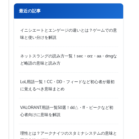
最近の記事
イニシエートとエンゲージの違いとは？ゲームでの意
味と使い分けを解説
ネットスラングの読み方一覧！sec・orz・aa・dmgな
ど略語の意味と読み方
LoL用語一覧！CC・DD・フィードなど初心者が最初
に覚えるべき意味まとめ
VALORANT用語一覧50選！dd△・ff・ピークなど初
心者向けに意味を解説
理性とは？アークナイツのスタミナシステムの意味と