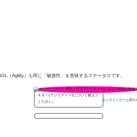
y）もAGL（Agility）も同じ「敏捷性」を意味するステータスです。
ＡＧＩ(アジリティー)について教えて
オンラインゲーム
初心
ください。