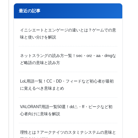
最近の記事
イニシエートとエンゲージの違いとは？ゲームでの意
味と使い分けを解説
ネットスラングの読み方一覧！sec・orz・aa・dmgな
ど略語の意味と読み方
LoL用語一覧！CC・DD・フィードなど初心者が最初
に覚えるべき意味まとめ
VALORANT用語一覧50選！dd△・ff・ピークなど初
心者向けに意味を解説
理性とは？アークナイツのスタミナシステムの意味と