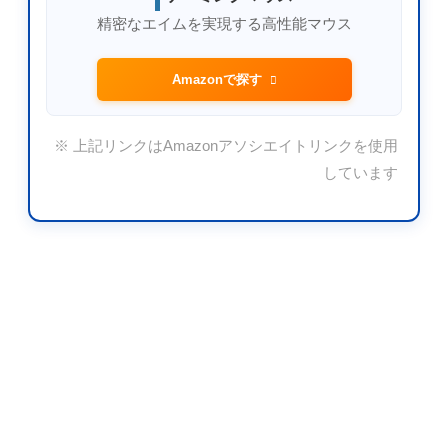
精密なエイムを実現する高性能マウス
Amazonで探す
※ 上記リンクはAmazonアソシエイトリンクを使用
しています