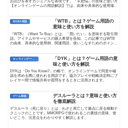
お詫びを表すカジュアルな表現です。『ｗ恕悩』の意味と使い方
【オンラインゲームの用語解説】では、由来や具体的な使用場面
を詳しく解説しています。
「WTB」とは？ゲーム用語の
MOBA用語
意味と使い方を解説
『WTB』（Want To Buy）とは、「買いたい」を意味する取引用
語。アイテムやサービスの購入希望を告知。この記事ではWTB
の由来、具体的な使用例、関連用語、使いこなすためのポイント
を詳しく解説します。
「DYK」とは？ゲーム用語の意
オンラインゲームのプレイに関する用語
味と使い方を解説
DYKは「Do You Know?」の略で、オンラインゲームで同意や確
認を求める際に使われる用語です。協力プレイや戦略決定時にプ
レイヤー間で情報共有や質問をするときに活用されます。
デスルーラとは？意味と使い方
ゲーム用語
を徹底解説
デスルーラ（死に戻り）とは、わざと死亡して拠点に戻る移動テ
クニックのことです。MMORPGで使われるこの裏技の意味、使
いどころ、注意点をわかりやすく解説します。