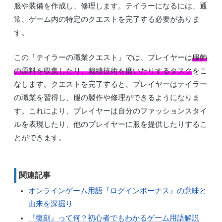
服や装備を作成し、修理します。テイラーになるには、通
常、ゲーム内の特定のクエストを完了する必要がありま
す。
この「テイラーの職業クエスト」では、プレイヤーは
服飾
の原料を収集したり、裁縫技術を磨いたりするタスク
をこ
なします。クエストを完了すると、プレイヤーはテイラー
の職業を習得し、服の製作や修理ができるようになりま
す。これにより、プレイヤーは自分のファッションスタイ
ルを表現したり、他のプレイヤーに服を提供したりするこ
とができます。
関連記事
オンラインゲーム用語『ログインボーナス』の意味と
由来を深掘り
『復刻』って何？初心者でもわかるゲーム用語解説