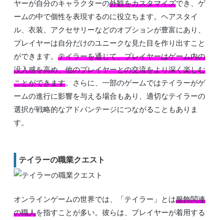
ヤーが自分のキャラクターの
外観をカスタマイズ
でき、ゲ
ームの中で個性を表現するのに役立ちます。ヘアスタイ
ル、衣装、アクセサリーなどのオプションが豊富にあり、
プレイヤーは自分だけのユニークな見た目を作り出すこと
ができます。
テイラーを通じて、プレイヤーはゲーム内の
没入感を高め、他のプレイヤーとの交流をより深く楽しむ
ことができます
。さらに、一部のゲームではテイラーがゲ
ームの進行に影響を与える場合もあり、適切なテイラーの
選択が戦略的なアドバンテージにつながることもありま
す。
テイラーの職業クエスト
オンラインゲームの世界では、「テイラー」とは
服飾関連
の職人
を指すことが多い。彼らは、プレイヤーが着用する