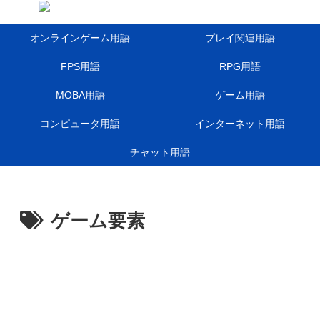
オンラインゲーム用語
プレイ関連用語
FPS用語
RPG用語
MOBA用語
ゲーム用語
コンピュータ用語
インターネット用語
チャット用語
ゲーム要素