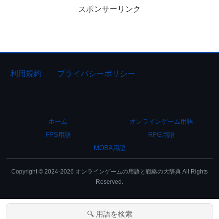
スポンサーリンク
利用規約
プライバシーポリシー
ホーム
オンラインゲーム用語
FPS用語
RPG用語
MOBA用語
Copyright © 2024-2026 オンラインゲームの用語と戦略の大辞典 All Rights
Reserved.
🔍 用語を検索