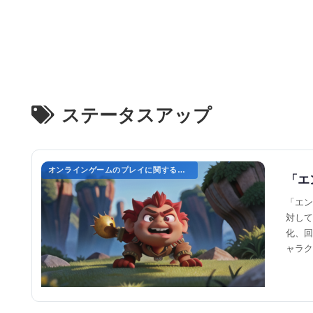
ステータスアップ
オンラインゲームのプレイに関する用語
「エ
「エン
対して
化、回
ャラク
ること