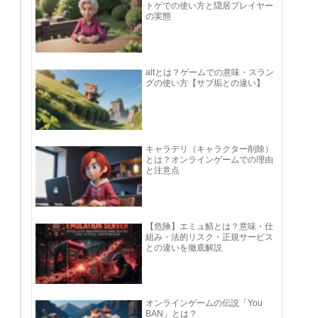
トゲでの使い方と隠居プレイヤー
の実態
altとは？ゲームでの意味・スラン
グの使い方【サブ垢との違い】
キャラデリ（キャラクター削除）
とは？オンラインゲームでの理由
と注意点
【危険】エミュ鯖とは？意味・仕
組み・法的リスク・正規サービス
との違いを徹底解説
オンラインゲームの伝説「You
BAN」とは？