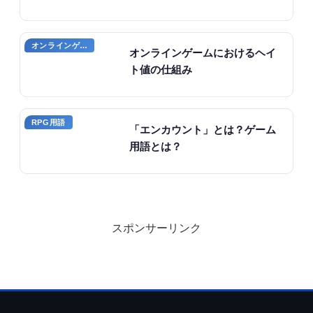
オンラインゲームのプレイに関する用語
オンラインゲームにおけるヘイ
ト値の仕組み
RPG用語
「エンカウント」とは？ゲーム
用語とは？
スポンサーリンク