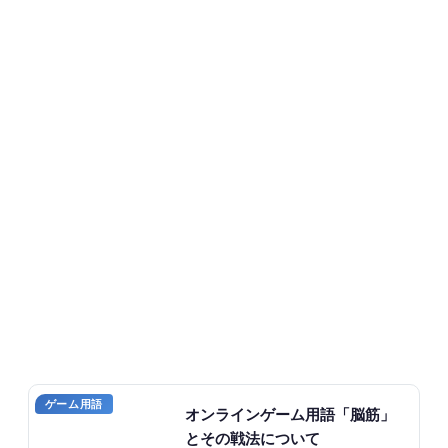
ゲーム用語
オンラインゲーム用語「脳筋」
とその戦法について