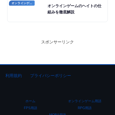
オンラインゲームのプレイに関する用語
オンラインゲームのヘイトの仕
組みを徹底解説
スポンサーリンク
利用規約
プライバシーポリシー
ホーム
オンラインゲーム用語
FPS用語
RPG用語
MOBA用語