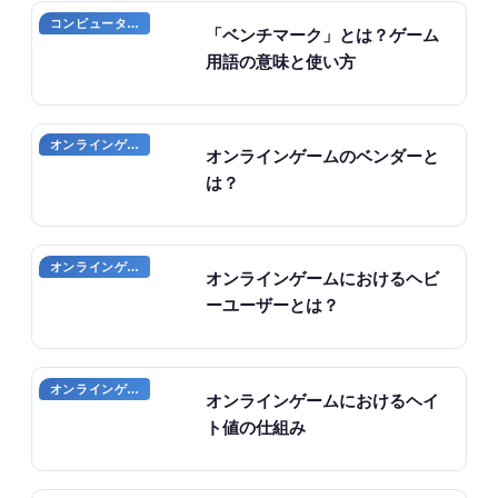
コンピュータ用語
「ベンチマーク」とは？ゲーム
用語の意味と使い方
オンラインゲームのプレイに関する用語
オンラインゲームのベンダーと
は？
オンラインゲームのプレイに関する用語
オンラインゲームにおけるヘビ
ーユーザーとは？
オンラインゲームのプレイに関する用語
オンラインゲームにおけるヘイ
ト値の仕組み