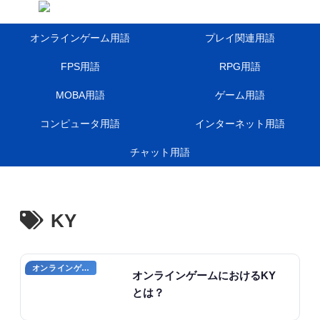
オンラインゲーム用語
プレイ関連用語
FPS用語
RPG用語
MOBA用語
ゲーム用語
コンピュータ用語
インターネット用語
チャット用語
KY
オンラインゲームのプレイに関する用語
オンラインゲームにおけるKY
とは？