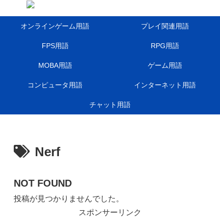
オンラインゲーム用語
プレイ関連用語
FPS用語
RPG用語
MOBA用語
ゲーム用語
コンピュータ用語
インターネット用語
チャット用語
Nerf
NOT FOUND
投稿が見つかりませんでした。
スポンサーリンク