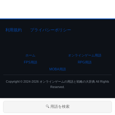
利用規約
プライバシーポリシー
ホーム
オンラインゲーム用語
FPS用語
RPG用語
MOBA用語
Copyright © 2024-2026 オンラインゲームの用語と戦略の大辞典 All Rights
Reserved.
🔍 用語を検索
メニュー
ホーム
検索
トップ
サイドバー