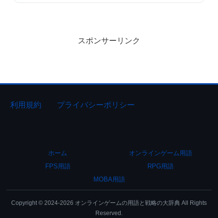
スポンサーリンク
利用規約
プライバシーポリシー
ホーム
オンラインゲーム用語
FPS用語
RPG用語
MOBA用語
Copyright © 2024-2026 オンラインゲームの用語と戦略の大辞典 All Rights
Reserved.