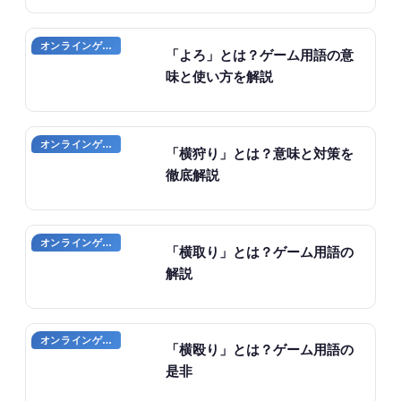
オンラインゲーム用語
「よろ」とは？ゲーム用語の意
味と使い方を解説
オンラインゲームのプレイに関する用語
「横狩り」とは？意味と対策を
徹底解説
オンラインゲームのプレイに関する用語
「横取り」とは？ゲーム用語の
解説
オンラインゲームのプレイに関する用語
「横殴り」とは？ゲーム用語の
是非