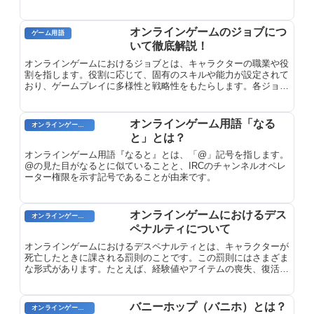
スタマイズできます。2026年現在、Robloxのアバタ...
オンラインゲームのジョブにつ
ゲーム用語
いて徹底解説！
オンラインゲームにおけるジョブとは、キャラクターの職業や役
割を指します。役割に応じて、固有のスキルや能力が設定されて
おり、ゲームプレイに多様性と戦略性をもたらします。各ジョブ
は、攻撃力、回復力、補助力などの特性や強みを持っており、チ
ームプレイやソロプレイにおいてそれぞれ異なる役割を担いま
す。ジョブを選択することは、ゲームのスタイルや目標を決定す
オンラインゲーム用語「なる
オンラインゲーム用語
る重要な要素となるのです。
と」とは？
オンラインゲーム用語『なると』とは、「@」記号を指します。
@の見た目がなるとに似ていることと、IRCのチャンネルオペレ
ーター権限を示す記号であることが由来です。
オンラインゲームにおけるデス
オンラインゲーム用語
ペナルティについて
オンラインゲームにおけるデスペナルティとは、キャラクターが
死亡したときに課される罰則のことです。この罰則にはさまざま
な形式があります。たとえば、経験値やアイテムの喪失、復活ま
での待ち時間の増加、プレイエリアへの制限などです。デスペナ
ルティは、キャラクターの育成をより困難にすることで、プレー
ヤーの慎重な行動を促したり、ゲームの難易度を上げたりするた
バニーホップ（バニホ）とは？
オンラインゲーム用語
めに使用されています。