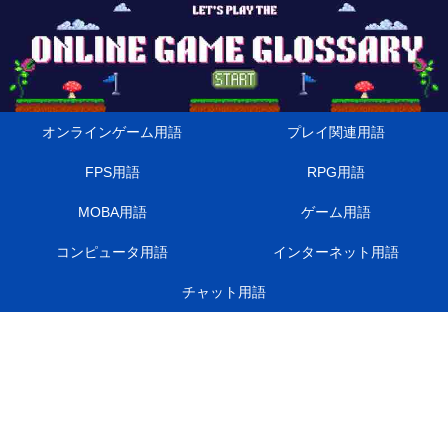
オンラインゲーム用語
プレイ関連用語
FPS用語
RPG用語
MOBA用語
ゲーム用語
コンピュータ用語
インターネット用語
チャット用語