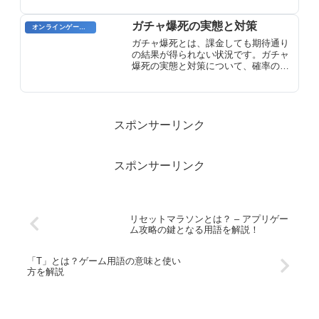
ガチャ爆死の実態と対策
オンラインゲーム用語
ガチャ爆死とは、課金しても期待通り
の結果が得られない状況です。ガチャ
爆死の実態と対策について、確率の低
さや被害事例を解説。無駄な課金を防
ぐための具体的な対策方法も紹介しま
す。
スポンサーリンク
スポンサーリンク
リセットマラソンとは？ – アプリゲー
ム攻略の鍵となる用語を解説！
「T」とは？ゲーム用語の意味と使い
方を解説