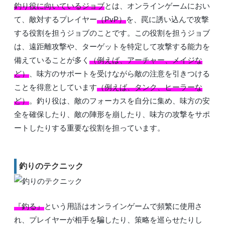
釣り役に向いているジョブ
とは、オンラインゲームにおい
て、敵対するプレイヤー
（PvP）
を、罠に誘い込んで攻撃
する役割を担うジョブのことです。この役割を担うジョブ
は、遠距離攻撃や、ターゲットを特定して攻撃する能力を
備えていることが多く
（例えば、アーチャー、メイジな
ど）
、味方のサポートを受けながら敵の注意を引きつける
ことを得意としています
（例えば、タンク、ヒーラーな
ど）
。釣り役は、敵のフォーカスを自分に集め、味方の安
全を確保したり、敵の陣形を崩したり、味方の攻撃をサポ
ートしたりする重要な役割を担っています。
釣りのテクニック
『釣る』
という用語はオンラインゲームで頻繁に使用さ
れ、プレイヤーが相手を騙したり、策略を巡らせたりし