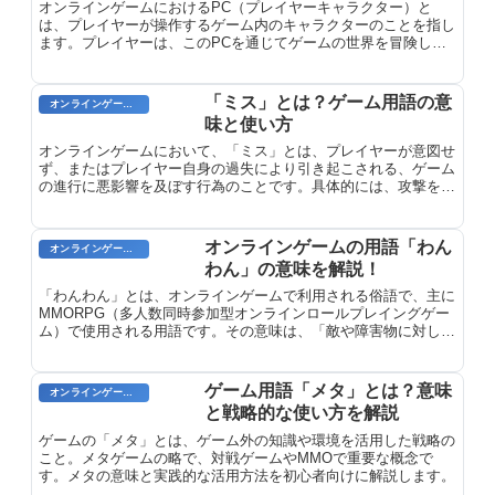
オンラインゲームにおけるPC（プレイヤーキャラクター）と
は、プレイヤーが操作するゲーム内のキャラクターのことを指し
ます。プレイヤーは、このPCを通じてゲームの世界を冒険し、
クエストをこなし、他のプレイヤーと交流します。PCは、種
族、クラス、外見などの設定が可能な場合が多く、プレイヤーは
自分の好みに合わせてカスタマイズできます。また、レベルやス
「ミス」とは？ゲーム用語の意
オンラインゲーム用語
キルを獲得することで、PCの能力は成長していきます。
味と使い方
オンラインゲームにおいて、「ミス」とは、プレイヤーが意図せ
ず、またはプレイヤー自身の過失により引き起こされる、ゲーム
の進行に悪影響を及ぼす行為のことです。具体的には、攻撃を回
避できなかったり、味方にダメージを与えてしまったり、重要な
アイテムを失ってしまったりといった行為などがこれに当たりま
す。ミスは、ゲームの難易度を上げる要因の一つであり、プレイ
オンラインゲームの用語「わん
オンラインゲーム用語
ヤーのスキルや経験を測る基準にもなります。
わん」の意味を解説！
「わんわん」とは、オンラインゲームで利用される俗語で、主に
MMORPG（多人数同時参加型オンラインロールプレイングゲー
ム）で使用される用語です。その意味は、「敵や障害物に対し
て、プレイヤーが絶え間なく攻撃を続けること」を指します。
ゲーム用語「メタ」とは？意味
オンラインゲーム用語
と戦略的な使い方を解説
ゲームの「メタ」とは、ゲーム外の知識や環境を活用した戦略の
こと。メタゲームの略で、対戦ゲームやMMOで重要な概念で
す。メタの意味と実践的な活用方法を初心者向けに解説します。