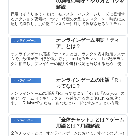
の操竜の意味・やり方とコツを
解説
操竜（そうりゅう）とは、モンスターハンターシリーズに登場す
るアクション要素の一つで、特定の大型モンスターを一時的に支
配して操作し、別の敵モンスターに対して攻撃させるシステムで
す。モンスター同士を戦わせることで戦局を有利に進められる戦
略的な要素として機能します。
オンラインゲーム用語「ティ
オンラインゲーム用語
ア」とは？
オンラインゲーム用語『ティア』とは、ランクを表す階層システ
ムで、数値が低いほど強力です。Tier1がAランク、Tier2がBラン
クに相当し、プレイヤーの能力や進行状況を分類するために使用
されます。
オンラインゲームの用語「R」
オンラインゲームのプレイに関する用語
ってなに？
オンラインゲームの用語『R』ってなに？「R」は「Are you」の
略で、ゲーム内でキャラクターを確認する際に使われる表現で
す。「RUabard?」なら「あなたはバードですか？」という意味
になります。
「全体チャット」とは？ゲーム
オンラインチャット用語
用語とは？用語解説
全体チャットとは、オンラインゲームにおいて、すべてのプレイ