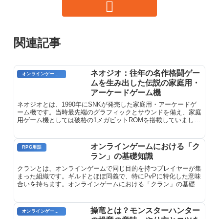
関連記事
ネオジオ：往年の名作格闘ゲー
オンラインゲームのプレイに関する用語
ムを生み出した伝説の家庭用・
アーケードゲーム機
ネオジオとは、1990年にSNKが発売した家庭用・アーケードゲ
ーム機です。当時最先端のグラフィックとサウンドを備え、家庭
用ゲーム機としては破格の1メガビットROMを搭載していまし
た。アーケードゲームの移植も多く、「餓狼伝説」「サムライス
ピリッツ」「龍虎の拳」など数々の人気格闘ゲームを生み出しま
した。また、ゲームソフトの交換が可能なカートリッジ式を採用
オンラインゲームにおける「ク
RPG用語
し、さまざまなタイトルを楽しむことができました。
ラン」の基礎知識
クランとは、オンラインゲームで同じ目的を持つプレイヤーが集
まった組織です。ギルドとほぼ同義で、特にPvPに特化した意味
合いを持ちます。オンラインゲームにおける「クラン」の基礎知
識を解説します。
操竜とは？モンスターハンター
オンラインゲーム用語