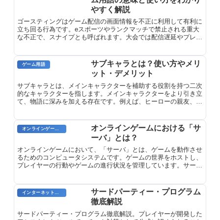
やすく解説
ゴースティングはゲーム配信の画面情報を不正に利用して有利に
立ち回る行為です。eスポーツやランクマッチで禁止される重大
な不正で、スナイプとも呼ばれます。大会では配信遅延やプレイ
ヤー画面の非表示で対策されています。
サブキャラとは？使い方やメリ
ゲーム用語
ット・デメリット
サブキャラとは、メインキャラクターを補助する役割を持つ二次
的なキャラクターを指します。メインキャラクターをより引き立
て、物語に深みを加える存在です。例えば、ヒーローの親友、ヴ
ィランの部下、ヒロインの幼なじみなどがサブキャラに相当しま
す。サブキャラは、メインキャラクターの視点では見えない側面
や、物語の背景に関する情報を提供することで、作品をより豊か
オンラインゲームにおける「サ
オンラインゲームのプレイに関する用語
にします。
ーバ」とは？
オンラインゲームにおいて、「サーバ」とは、ゲームを動作させ
るためのコンピュータシステムです。ゲームの世界をホストし、
プレイヤーの行動やゲームの進行状況を管理しています。サーバ
は、ゲームの動作を維持し、プレイヤーにスムーズで安定したゲ
ーム体験を提供する責任を担っています。また、プレイヤー間の
インタラクションを可能にする役割も果たし、マルチプレーヤー
サードパーティー・プログラム
インターネット用語
ゲームの重要な基盤となっています。
徹底解説
サードパーティー・プログラム徹底解説。プレイヤーが開発した