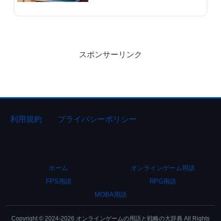
スポンサーリンク
利用規約
プライバシーポリシー
ホーム
オンラインゲーム用語
FPS用語
RPG用語
MOBA用語
Copyright © 2024-2026 オンラインゲームの用語と戦略の大辞典 All Rights