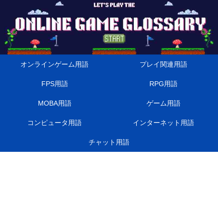
オンラインゲーム用語
プレイ関連用語
FPS用語
RPG用語
MOBA用語
ゲーム用語
コンピュータ用語
インターネット用語
チャット用語