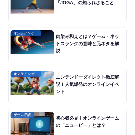
「JOGA」の知られざること
オンラインゲーム用語
肉染み和えとは？ゲーム・ネッ
トスラングの意味と元ネタを解
説
オンラインゲームのプレイに関する用語
ニンテンドーダイレクト徹底解
説！人気爆発のオンラインイベ
ント
ゲーム用語
初心者必見！オンラインゲーム
の「ニュービー」とは？