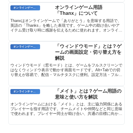
オンラインゲーム用語
オンラインゲーム用語
「Thanx」について
Thanxはオンラインゲームで「ありがとう」を意味する用語で、
英語の「Thanks」を略した表現です。ゲーム中の助け合いやア
イテム受け取り時に感謝を伝えるために使われます。オンライン
ゲーム用語『Thanx』について、意味と由来を解説します。
「ウィンドウモード」とは？ゲ
オンラインゲーム用語
ームの画面設定・切り替え方を
解説
ウィンドウモード（窓モード）とは、ゲームをフルスクリーンで
はなくウィンドウ表示で動かす画面モードです。Alt+Tabでの切
り替えが容易で、配信・マルチタスクに便利。設定方法・フルス
クリーンとの違い・ボーダーレスモードとの比較を解説。
「メイト」とは？ゲーム用語の
オンラインチャット用語
意味と使い方を解説
オンラインゲームにおける「メイト」とは、主に協力関係にある
プレイヤーを指す用語です。チームメイトや仲間などと同じ意味
で使われます。プレイヤー同士が助け合い、共通の目標に向かっ
て一緒にプレイする際に使用されます。メイトと一緒にプレイす
ることで、より高いレベルの協力や効率が得られ、ゲームプレイ
がより楽しくなります。