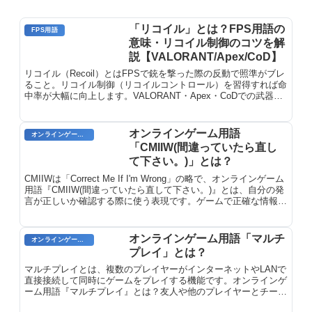
「リコイル」とは？FPS用語の
FPS用語
意味・リコイル制御のコツを解
説【VALORANT/Apex/CoD】
リコイル（Recoil）とはFPSで銃を撃った際の反動で照準がブレ
ること。リコイル制御（リコイルコントロール）を習得すれば命
中率が大幅に向上します。VALORANT・Apex・CoDでの武器別
リコイルパターンと練習法を解説。
オンラインゲーム用語
オンラインゲームのプレイに関する用語
「CMIIW(間違っていたら直し
て下さい。)」とは？
CMIIWは「Correct Me If I'm Wrong」の略で、オンラインゲーム
用語『CMIIW(間違っていたら直して下さい。)』とは、自分の発
言が正しいか確認する際に使う表現です。ゲームで正確な情報共
有に役立ちます。
オンラインゲーム用語「マルチ
オンラインゲーム用語
プレイ」とは？
マルチプレイとは、複数のプレイヤーがインターネットやLANで
直接接続して同時にゲームをプレイする機能です。オンラインゲ
ーム用語『マルチプレイ』とは？友人や他のプレイヤーとチーム
を組んで遊べるのが特徴です。