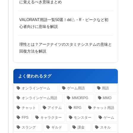
に覚えるべき意味まとめ
VALORANT用語一覧50選！dd△・ff・ピークなど初
心者向けに意味を解説
理性とは？アークナイツのスタミナシステムの意味と
回復方法を解説
よく使われるタグ
オンラインゲーム
ゲーム用語
用語
オンラインゲーム用語
MMORPG
MMO
チャット
アイテム
RPG
チャット用語
FPS
キャラクター
モンスター
ゲーム
スラング
ギルド
課金
スキル