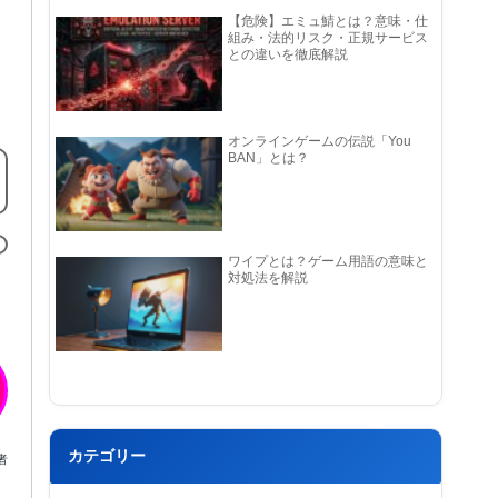
【危険】エミュ鯖とは？意味・仕
組み・法的リスク・正規サービス
との違いを徹底解説
オンラインゲームの伝説「You
BAN」とは？
ワイプとは？ゲーム用語の意味と
対処法を解説
カテゴリー
者