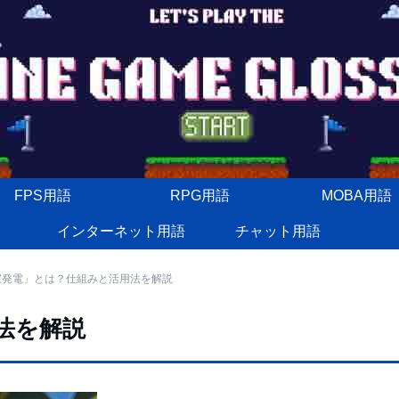
FPS用語
RPG用語
MOBA用語
インターネット用語
チャット用語
家発電」とは？仕組みと活用法を解説
法を解説