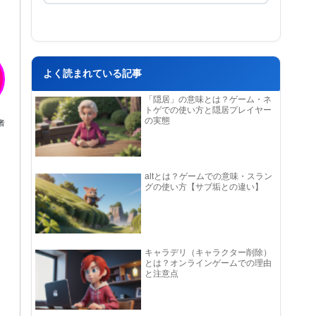
よく読まれている記事
「隠居」の意味とは？ゲーム・ネ
トゲでの使い方と隠居プレイヤー
の実態
者
altとは？ゲームでの意味・スラン
グの使い方【サブ垢との違い】
キャラデリ（キャラクター削除）
とは？オンラインゲームでの理由
と注意点