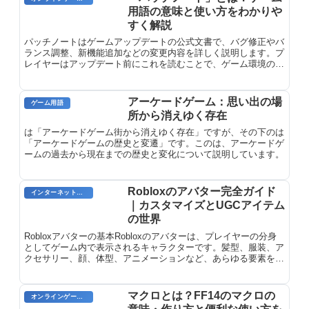
用語の意味と使い方をわかりや
すく解説
パッチノートはゲームアップデートの公式文書で、バグ修正やバ
ランス調整、新機能追加などの変更内容を詳しく説明します。プ
レイヤーはアップデート前にこれを読むことで、ゲーム環境の変
化を把握し、戦略を調整できます。開発者の透明性を示す重要な
資料です。
アーケードゲーム：思い出の場
ゲーム用語
所から消えゆく存在
は「アーケードゲーム街から消えゆく存在」ですが、その下のは
「アーケードゲームの歴史と変遷」です。このは、アーケードゲ
ームの過去から現在までの歴史と変化について説明しています。
Robloxのアバター完全ガイド
インターネット用語
｜カスタマイズとUGCアイテム
の世界
Robloxアバターの基本Robloxのアバターは、プレイヤーの分身
としてゲーム内で表示されるキャラクターです。髪型、服装、ア
クセサリー、顔、体型、アニメーションなど、あらゆる要素をカ
スタマイズできます。2026年現在、Robloxのアバタ...
マクロとは？FF14のマクロの
オンラインゲーム用語