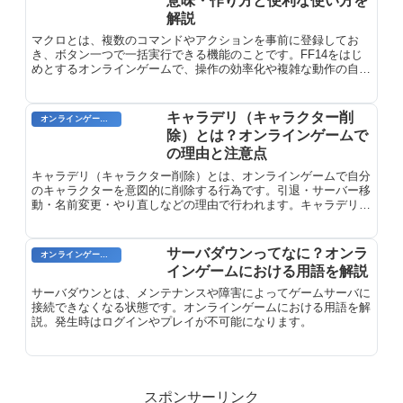
意味・作り方と便利な使い方を
解説
マクロとは、複数のコマンドやアクションを事前に登録してお
き、ボタン一つで一括実行できる機能のことです。FF14をはじ
めとするオンラインゲームで、操作の効率化や複雑な動作の自動
化に活躍します。プレイヤーが手動で繰り返す操作を削減し、ゲ
ーム体験をより快適にするための重要な機能です。
キャラデリ（キャラクター削
オンラインゲームのプレイに関する用語
除）とは？オンラインゲームで
の理由と注意点
キャラデリ（キャラクター削除）とは、オンラインゲームで自分
のキャラクターを意図的に削除する行為です。引退・サーバー移
動・名前変更・やり直しなどの理由で行われます。キャラデリの
方法、復旧の可否、注意すべき点を解説します。
サーバダウンってなに？オンラ
オンラインゲーム用語
インゲームにおける用語を解説
サーバダウンとは、メンテナンスや障害によってゲームサーバに
接続できなくなる状態です。オンラインゲームにおける用語を解
説。発生時はログインやプレイが不可能になります。
スポンサーリンク