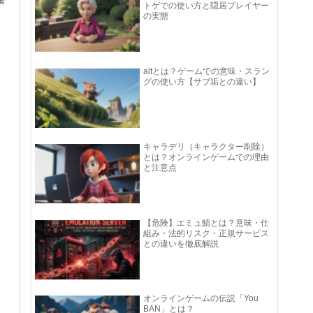
者
トゲでの使い方と隠居プレイヤー
の実態
altとは？ゲームでの意味・スラン
グの使い方【サブ垢との違い】
キャラデリ（キャラクター削除）
とは？オンラインゲームでの理由
と注意点
【危険】エミュ鯖とは？意味・仕
組み・法的リスク・正規サービス
との違いを徹底解説
オンラインゲームの伝説「You
BAN」とは？