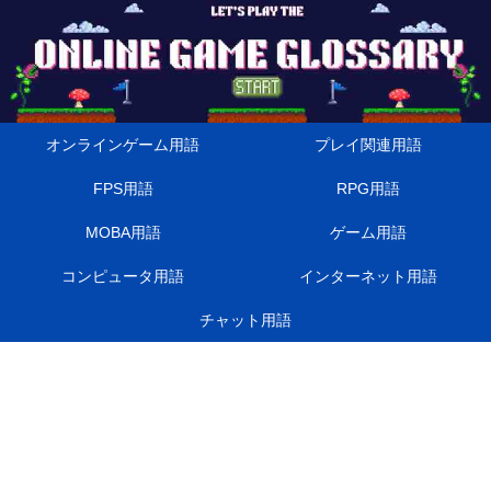
オンラインゲーム用語
プレイ関連用語
FPS用語
RPG用語
MOBA用語
ゲーム用語
コンピュータ用語
インターネット用語
チャット用語