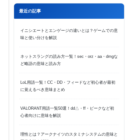
最近の記事
イニシエートとエンゲージの違いとは？ゲームでの意
味と使い分けを解説
ネットスラングの読み方一覧！sec・orz・aa・dmgな
ど略語の意味と読み方
LoL用語一覧！CC・DD・フィードなど初心者が最初
に覚えるべき意味まとめ
VALORANT用語一覧50選！dd△・ff・ピークなど初
心者向けに意味を解説
理性とは？アークナイツのスタミナシステムの意味と