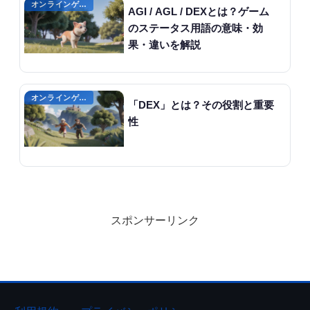
オンラインゲーム用語
AGI / AGL / DEXとは？ゲーム
のステータス用語の意味・効
果・違いを解説
オンラインゲームのプレイに関する用語
「DEX」とは？その役割と重要
性
スポンサーリンク