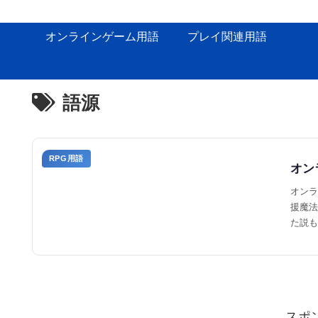
オンラインゲーム用語
プレイ関連用語
語源
RPG用語
オン
オンラ
援魔法
た説も
スポ