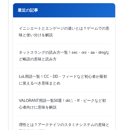
最近の記事
イニシエートとエンゲージの違いとは？ゲームでの意
味と使い分けを解説
ネットスラングの読み方一覧！sec・orz・aa・dmgな
ど略語の意味と読み方
LoL用語一覧！CC・DD・フィードなど初心者が最初
に覚えるべき意味まとめ
VALORANT用語一覧50選！dd△・ff・ピークなど初
心者向けに意味を解説
理性とは？アークナイツのスタミナシステムの意味と