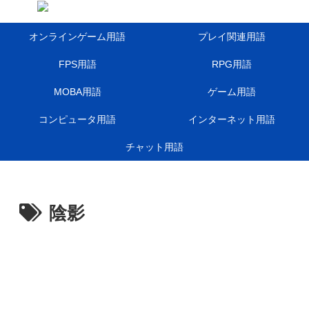
オンラインゲーム用語
プレイ関連用語
FPS用語
RPG用語
MOBA用語
ゲーム用語
コンピュータ用語
インターネット用語
チャット用語
陰影