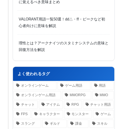
に覚えるべき意味まとめ
VALORANT用語一覧50選！dd△・ff・ピークなど初
心者向けに意味を解説
理性とは？アークナイツのスタミナシステムの意味と
回復方法を解説
よく使われるタグ
オンラインゲーム
ゲーム用語
用語
オンラインゲーム用語
MMORPG
MMO
チャット
アイテム
RPG
チャット用語
FPS
キャラクター
モンスター
ゲーム
スラング
ギルド
課金
スキル