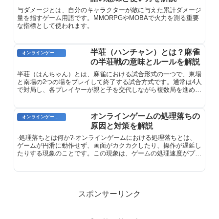
与ダメージとは、自分のキャラクターが敵に与えた累計ダメージ
量を指すゲーム用語です。MMORPGやMOBAで火力を測る重要
な指標として使われます。
半荘（ハンチャン）とは？麻雀
オンラインゲーム用語
の半荘戦の意味とルールを解説
半荘（はんちゃん）とは、麻雀における試合形式の一つで、東場
と南場の2つの場をプレイして終了する試合方式です。通常は4人
で対局し、各プレイヤーが親と子を交代しながら複数局を進めま
す。本荘（全4場）の半分の試合時間で麻雀を楽しめるため、カ
ジュアルな対局やオンラインゲームで最も一般的な形式として採
用されています。
オンラインゲームの処理落ちの
オンラインゲーム用語
原因と対策を解説
-処理落ちとは何か?-オンラインゲームにおける処理落ちとは、
ゲームが円滑に動作せず、画面がカクカクしたり、操作が遅延し
たりする現象のことです。この現象は、ゲームの処理速度がプレ
イヤーの操作やゲーム内のイベントのスピードに追いつかない場
合に発生します。処理落ちの原因は様々で、プレイヤー側のデバ
イスのスペック不足や、ネットワークの遅延などが挙げられま
す。
スポンサーリンク