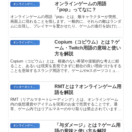
オンラインゲームの用語
オンラインゲーム用語
「pop」ってなに？
オンラインゲームの用語『pop』とは、敵キャラクターが突然、
画面上に現れることを指します。一般的に、それらの敵はランダ
ムに出現し、プレイヤーを驚かせたり、ゲームの進行を妨げたり
します。この用語は「突然現れる」という意味の英語の「pop
up」が由来と考えられています。
Copium（コピウム）とは？ゲ
オンラインゲーム用語
ーム・Twitch用語の意味と使い
方を解説
Copium（コピウム）とは、根拠のない希望や楽観的な考えに頼
ること、あるいは現実を直視できずに都合の良い理由づけをする
ことを意味するスラング用語です。ゲームやeスポーツコミュニ
ティ、Twitch配信などで頻繁に使用される造語で、「cope（対処
する）」と「opium（麻薬）」を組み合わせた表現です。
RMTとは？オンラインゲーム用
インターネット用語
語を解説
RMT（リアルマネートレーディング）とは、オンラインゲーム
内の仮想通貨やアイテムを現実のお金で売買することです。通
常、ゲーム内ではリアルマネーのやり取りは禁止されています
が、RMTではゲーム外で取引が行われるため、規約違反となる
可能性があります。RMTにはさまざまな形態があり、ゲーム内
通貨の売買や、レアアイテムの販売などがあります。
「与ダメージ」とは？ゲーム用
オンラインゲーム用語
語の意味と使い方を解説