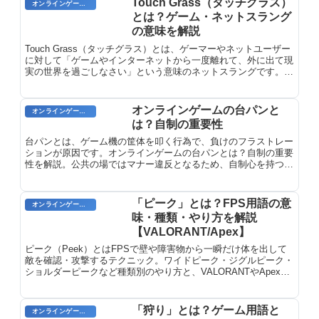
Touch Grass（タッチグラス）
オンラインゲーム用語
とは？ゲーム・ネットスラング
の意味を解説
Touch Grass（タッチグラス）とは、ゲーマーやネットユーザー
に対して「ゲームやインターネットから一度離れて、外に出て現
実の世界を過ごしなさい」という意味のネットスラングです。英
語圏のオンラインコミュニティから生まれた表現で、「草
（grass）に触れろ」という比喩的な使い方で、デジタルの世界
から一時的に距離を置くことの重要性を皮肉めいたユーモアで伝
オンラインゲームの台パンと
オンラインゲーム用語
えます。
は？自制の重要性
台パンとは、ゲーム機の筐体を叩く行為で、負けのフラストレー
ションが原因です。オンラインゲームの台パンとは？自制の重要
性を解説。公共の場ではマナー違反となるため、自制心を持つこ
とが大切です。
「ピーク」とは？FPS用語の意
オンラインゲーム用語
味・種類・やり方を解説
【VALORANT/Apex】
ピーク（Peek）とはFPSで壁や障害物から一瞬だけ体を出して
敵を確認・攻撃するテクニック。ワイドピーク・ジグルピーク・
ショルダーピークなど種類別のやり方と、VALORANTやApexで
の実践的な使い方を解説します。
「狩り」とは？ゲーム用語と
オンラインゲームのプレイに関する用語