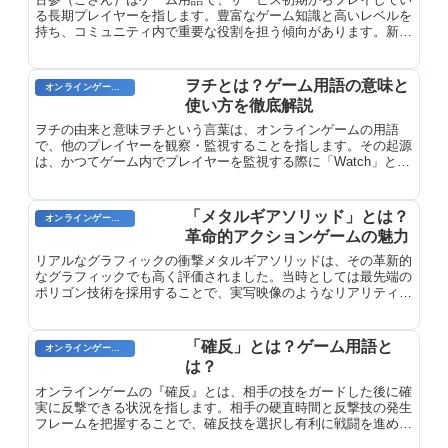
る長期プレイヤーを指します。豊富なゲーム知識と高いレベルを
持ち、コミュニティ内で重要な役割を担う傾向があります。新規
プレイヤーとの経験格差が生まれやすい。
ヲチとは？ゲーム用語の意味と
オンラインゲームのプレイに関する用語
使い方を徹底解説
ヲチの由来と意味ヲチという言葉は、オンラインゲームの用語
で、他のプレイヤーを観察・監視することを指します。その起源
は、かつてゲーム内でプレイヤーを監視する際に「Watch」とい
う機能を使用していたことに由来します。この機能は「監視」や
「見張り」を意味する「Watching」という英語の動詞から派生
しています。やがて、この「Watching」が訛り、「ヲチ」とい
「メタルギアソリッド」とは？
オンラインゲームのプレイに関する用語
う表現が定着しました。
革命的アクションゲームの魅力
リアルなグラフィックの衝撃メタルギアソリッドは、その革新的
なグラフィックでも高く評価されました。当時としては最先端の
ポリゴン技術を採用することで、実写映像のようなリアリティを
ゲームの世界に持ち込みました。人物の動きは滑らかで自然であ
り、背景の風景は息を呑むほど緻密でした。この写実的なグラフ
ィックは、プレイヤーをゲームの世界に没入させ、前例のない没
「確反」とは？ゲーム用語と
オンラインゲームのプレイに関する用語
入感をもたらしました。
は？
オンラインゲームの『確反』とは、相手の技をガードした後に確
実に反撃できる状況を指します。相手の硬直時間と反撃技の発生
フレームを把握することで、確反技を選択し有利に戦闘を進めら
れます。