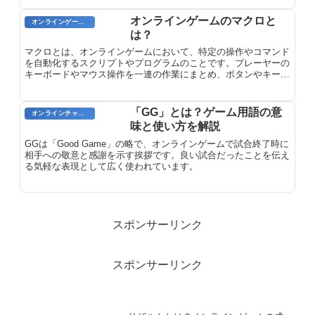
オンラインゲームのマクロと
オンラインゲームのプレイに関する用語
は？
マクロとは、オンラインゲームにおいて、特定の操作やコマンド
を自動化するスクリプトやプログラムのことです。プレーヤーの
キーボードやマウス操作を一連の作業にまとめ、ボタンやキーの
組み合わせで実行することができます。マクロにより、複雑な操
作を簡素化したり、反復作業を自動化したりすることができま
す。オンラインゲームでは、狩猟や農業、ギルドの管理などのさ
「GG」とは？ゲーム用語の意
オンラインチャット用語
まざまなタスクに広く使用されています。
味と使い方を解説
GGは「Good Game」の略で、オンラインゲームで試合終了時に
相手への敬意と感謝を示す挨拶です。良い試合だったことを伝え
る気軽な表現として広く使われています。
スポンサーリンク
スポンサーリンク