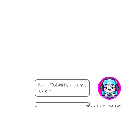
先生、『初心者狩り』ってなん
ですか？
オンラインゲーム初心者