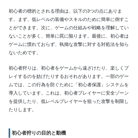
初心者の標的とされる理由は、以下の3つの点にありま
す。まず、低レベルの装備やスキルのために簡単に倒すこ
とができます。次に、ゲームの仕組みや戦略を理解してい
ないことが多く、簡単に罠に陥ります。最後に、初心者は
ゲームに慣れておらず、執拗な攻撃に対する対処法を知ら
ないためです。
初心者狩りは、初心者をゲームから遠ざけたり、楽しくプ
レイするのを妨げたりするおそれがあります。一部のゲー
ムでは、この行為を防ぐために「初心者保護」システムを
導入しています。これは、初心者プレイヤーに安全ゾーン
を提供したり、低レベルプレイヤーを狙った攻撃を制限し
たりします。
初心者狩りの目的と動機