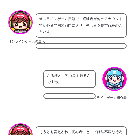
オンラインゲーム用語で、経験者が他のアカウント
で初心者専用の部門に入り、初心者を倒す行為のこ
とだよ。
オンラインゲームの達人
なるほど、初心者を狩るん
ですね。
オンラインゲーム初心者
そうとも言えるね。初心者にとっては理不尽な行為