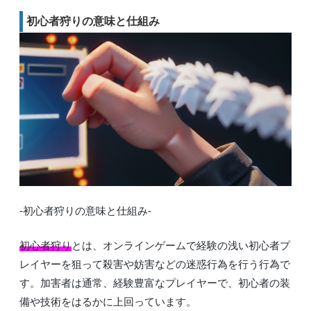
初心者狩りの意味と仕組み
-初心者狩りの意味と仕組み-
初心者狩り
とは、オンラインゲームで経験の浅い初心者プ
レイヤーを狙って殺害や妨害などの迷惑行為を行う行為で
す。加害者は通常、経験豊富なプレイヤーで、初心者の装
備や技術をはるかに上回っています。