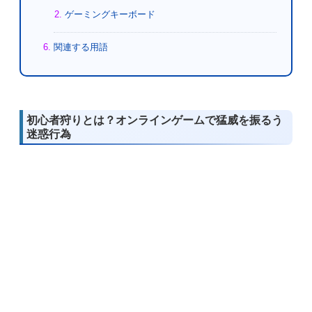
ゲーミングキーボード
関連する用語
初心者狩りとは？オンラインゲームで猛威を振るう
迷惑行為