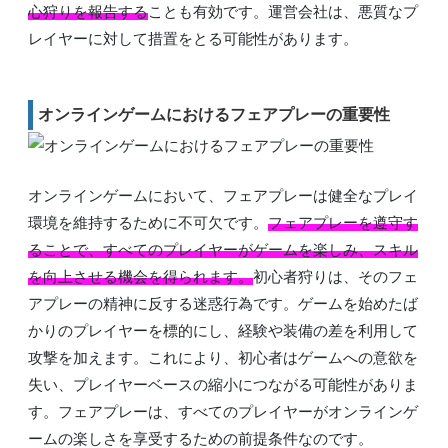
心狩りを報告する
ことも有効です。運営会社は、悪質なプ
レイヤーに対して措置をとる可能性があります。
オンラインゲームにおけるフェアプレーの重要性
オンラインゲームにおいて、フェアプレーは健全なプレイ
環境を維持するために不可欠です。
フェアプレーを遵守す
ることで、すべてのプレイヤーがゲームを楽しみ、スキル
を向上させる機会を得られます。
初心者狩りは、そのフェ
アプレーの精神に反する迷惑行為です。ゲームを始めたば
かりのプレイヤーを標的にし、経験や装備の差を利用して
攻撃を加えます。これにより、初心者はゲームへの意欲を
失い、プレイヤーベースの縮小につながる可能性がありま
す。フェアプレーは、すべてのプレイヤーがオンラインゲ
ームの楽しさを享受するための前提条件なのです。