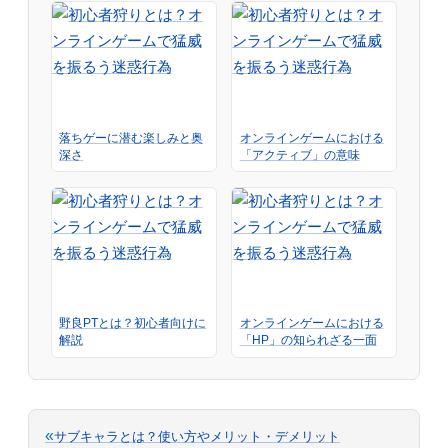
落ちゲーに潜む楽しみと奥
オンラインゲームにおける
深さ
「アクティブ」の意味
野良PTとは？初心者向けに
オンラインゲームにおける
解説
「HP」の知られざる一面
«
サブキャラとは？使い方やメリット・デメリット