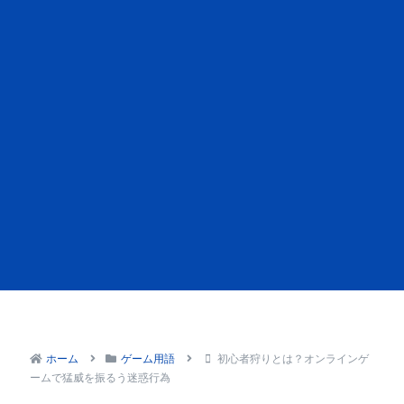
ホーム
ゲーム用語
初心者狩りとは？オンラインゲ
ームで猛威を振るう迷惑行為