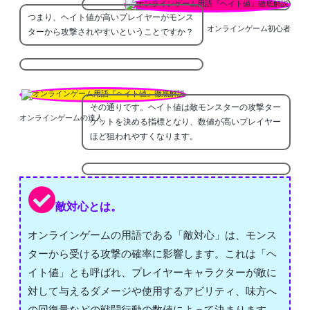
つまり、ヘイト値が高いプレイヤーがモンス
オンラインゲーム初心者
ターから攻撃されやすいということですか？
その通りです。ヘイト値は敵モンスターの攻撃ター
オンラインゲームの達人
ゲットを決める指標となり、数値が高いプレイヤー
ほど狙われやすくなります。
敵対心とは。
オンラインゲームの用語である「敵対心」は、モンス
ターから受ける攻撃の確率に影響します。これは「ヘ
イト値」とも呼ばれ、プレイヤーキャラクターが敵に
対して与えるダメージや使用するアビリティ、味方へ
の回復量などの戦闘行動の数値によって決まります。