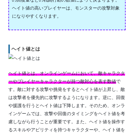
ヘイト値の高いプレイヤーは、モンスターの攻撃対象
になりやすくなります。
ヘイト値とは
ヘイト値とは、オンラインゲームにおいて、敵キャラクタ
ーやプレイヤーキャラクターが持つ敵対心を表す数値
で
す。敵に対する攻撃や挑発をするとヘイト値が上昇し、敵
は攻撃者を優先的に攻撃するようになります。逆に、回復
や援護を行うとヘイト値は下降します。そのため、オンラ
インゲームでは、攻撃や回復のタイミングをヘイト値を考
慮しながら行うことが重要です。また、ヘイト値を操作す
るスキルやアビリティを持つキャラクターや、ヘイト値を