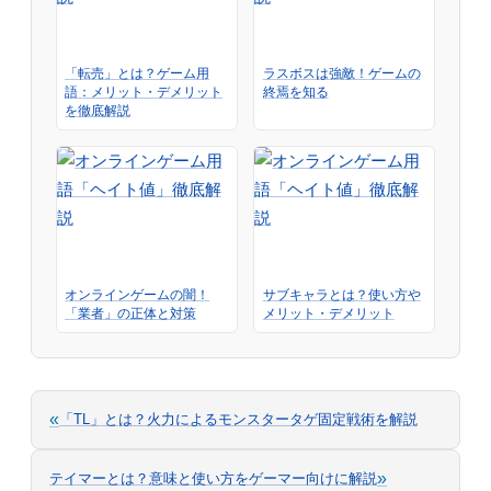
「転売」とは？ゲーム用
ラスボスは強敵！ゲームの
語：メリット・デメリット
終焉を知る
を徹底解説
オンラインゲームの闇！
サブキャラとは？使い方や
「業者」の正体と対策
メリット・デメリット
«
「TL」とは？火力によるモンスタータゲ固定戦術を解説
»
テイマーとは？意味と使い方をゲーマー向けに解説