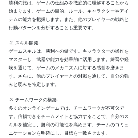
勝利の旅は、ゲームの仕組みを徹底的に理解することから
始まります。ゲームの目的、ルール、キャラクターやアイ
テムの能力を把握します。また、他のプレイヤーの戦略と
行動パターンを分析することも重要です。
-2. スキル開発-
ゲームスキルは、勝利への鍵です。キャラクターの操作を
マスターし、武器や能力を効果的に活用します。練習や経
験を通じて、ゲームのメカニズムに対する感覚を磨きま
す。さらに、他のプレイヤーとの対戦を通して、自分の強
みと弱みを特定します。
-3. チームワークの構築-
多くのオンラインゲームでは、チームワークが不可欠で
す。信頼できるチームメイトと協力することで、自分のス
キルを補完し、勝利の可能性を高めます。チームのコミュ
ニケーションを明確にし、目標を一致させます。