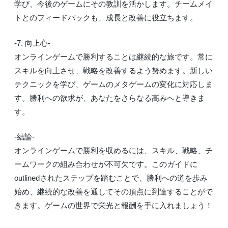
学び、今後のゲームにその教訓を活かします。チームメイ
トとのフィードバックも、成長と改善に役立ちます。
-7. 向上心-
オンラインゲームで勝利することは継続的な旅です。常に
スキルを向上させ、戦略を改善するよう努めます。新しい
テクニックを学び、ゲームのメタゲームの変化に対応しま
す。勝利への欲求が、あなたをさらなる高みへと導きま
す。
-結論-
オンラインゲームで勝利を収めるには、スキル、戦略、チ
ームワークの組み合わせが不可欠です。このガイドに
outlinedされたステップを踏むことで、勝利への道を歩み
始め、継続的な改善を通してその頂点に到達することがで
きます。ゲームの世界で栄光と報酬を手に入れましょう！