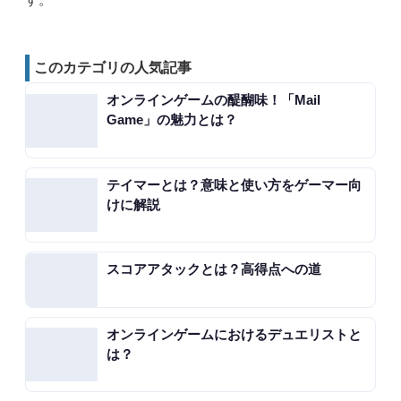
このカテゴリの人気記事
オンラインゲームの醍醐味！「Mail
Game」の魅力とは？
テイマーとは？意味と使い方をゲーマー向
けに解説
スコアアタックとは？高得点への道
オンラインゲームにおけるデュエリストと
は？