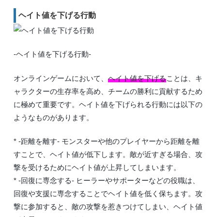
ヘイト値を下げる行動
-ヘイト値を下げる行動-
オンラインゲームにおいて、
ヘイト値を下げる
ことは、キ
ャラクターの生存率を高め、チームの勝利に貢献するため
に極めて重要です。ヘイト値を下げられる行動には以下の
ようなものがあります。
* -距離を離す- モンスターや他のプレイヤーから距離を離
すことで、ヘイト値が低下します。敵が近すぎる場合、攻
撃を受けるためにヘイト値が上昇してしまいます。
* -回復に専念する- ヒーラーやサポーターなどの役職は、
回復や支援に専念することでヘイト値を低く保ちます。攻
撃に参加すると、敵の攻撃を惹きつけてしまい、ヘイト値