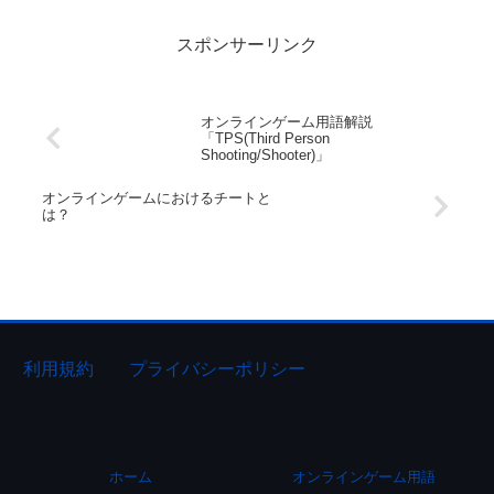
スポンサーリンク
オンラインゲーム用語解説
「TPS(Third Person
Shooting/Shooter)」
オンラインゲームにおけるチートと
は？
利用規約
プライバシーポリシー
ホーム
オンラインゲーム用語