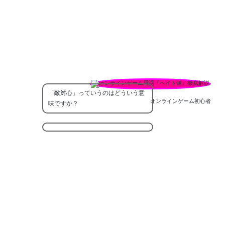
「敵対心」っていうのはどういう意
オンラインゲーム初心者
味ですか？