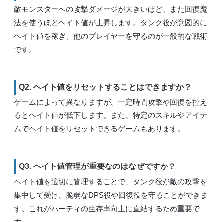
敵モンスターへの攻撃ダメージが大きいほど、また回復魔
法を使うほどヘイト値が上昇します。タンク役が意図的に
ヘイト値を稼ぎ、他のプレイヤーを守るのが一般的な戦術
です。
Q2. ヘイト値をリセットすることはできますか？
ゲームによって異なりますが、一定時間攻撃や回復を控え
るとヘイト値が低下します。また、特定のスキルやアイテ
ムでヘイト値をリセットできるゲームもあります。
Q3. ヘイト値管理が重要なのはなぜですか？
ヘイト値を適切に管理することで、タンク役が敵の攻撃を
集中して受け、脆弱なDPS役や回復役を守ることができま
す。これがパーティの生存率向上に直結するため重要で
す。