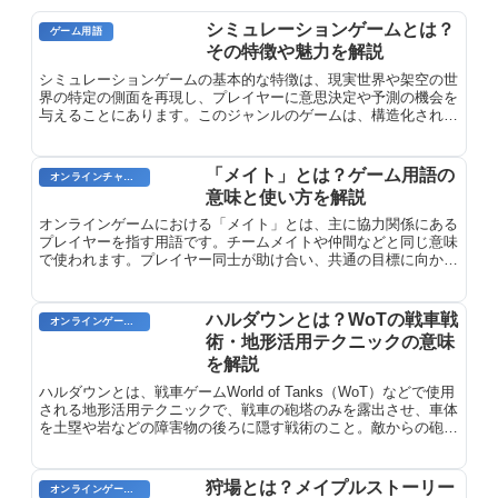
シミュレーションゲームとは？
ゲーム用語
その特徴や魅力を解説
シミュレーションゲームの基本的な特徴は、現実世界や架空の世
界の特定の側面を再現し、プレイヤーに意思決定や予測の機会を
与えることにあります。このジャンルのゲームは、構造化された
ルールに基づいており、通常、戦略、管理、または建設の要素が
含まれます。プレイヤーは、ゲーム内の仮想環境を操作し、その
結果を管理することで、問題解決能力や意思決定力を養うことが
「メイト」とは？ゲーム用語の
オンラインチャット用語
できます。
意味と使い方を解説
オンラインゲームにおける「メイト」とは、主に協力関係にある
プレイヤーを指す用語です。チームメイトや仲間などと同じ意味
で使われます。プレイヤー同士が助け合い、共通の目標に向かっ
て一緒にプレイする際に使用されます。メイトと一緒にプレイす
ることで、より高いレベルの協力や効率が得られ、ゲームプレイ
がより楽しくなります。
ハルダウンとは？WoTの戦車戦
オンラインゲーム用語
術・地形活用テクニックの意味
を解説
ハルダウンとは、戦車ゲームWorld of Tanks（WoT）などで使用
される地形活用テクニックで、戦車の砲塔のみを露出させ、車体
を土塁や岩などの障害物の後ろに隠す戦術のこと。敵からの砲撃
を最小限に抑えながら、こちらからは攻撃できる有利なポジショ
ン取りを実現します。
狩場とは？メイプルストーリー
オンラインゲーム用語