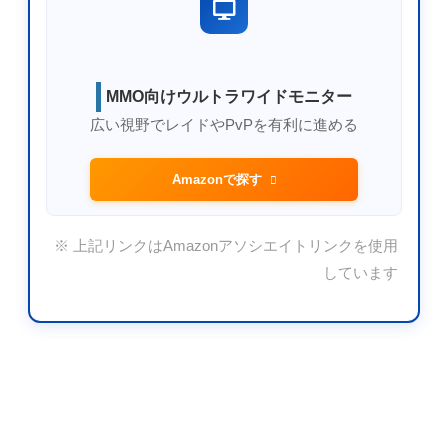
MMO向けウルトラワイドモニター
広い視野でレイドやPvPを有利に進める
Amazonで探す
※ 上記リンクはAmazonアソシエイトリンクを使用
しています