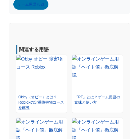
ゲーム用語 (82)
関連する用語
Obby（オビー）とは？
「PT」とは？ゲーム用語の
Robloxの定番障害物コース
意味と使い方
を解説