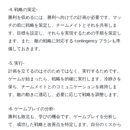
-4. 戦略の策定-
勝利を収めるには、勝利へ向けての計画が必要です。マッ
チの前に戦略を策定し、チームメイトとそれを共有しま
す。目標を設定し、それらを実現するための手順を策定し
ます。また、敵の戦略に対応する contingency プランも準
備しておきます。
-5. 実行-
計画を立てるのはそのためではなく、実行するためです。
ゲームが始まったら、戦略を的確に実行します。冷静さを
保ち、チームメイトとのコミュニケーションを維持しま
す。敵の動きに適応し、必要に応じて戦略を調整します。
-6. ゲームプレイの分析-
勝利も敗北も、学びの機会です。ゲームプレイを分析し
て、成功した戦略と改善点を特定します。自分のミスから