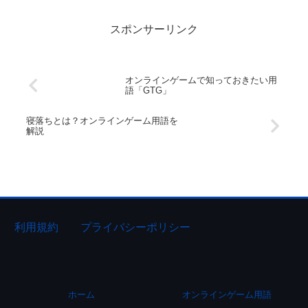
スポンサーリンク
オンラインゲームで知っておきたい用
語「GTG」
寝落ちとは？オンラインゲーム用語を
解説
利用規約
プライバシーポリシー
ホーム
オンラインゲーム用語