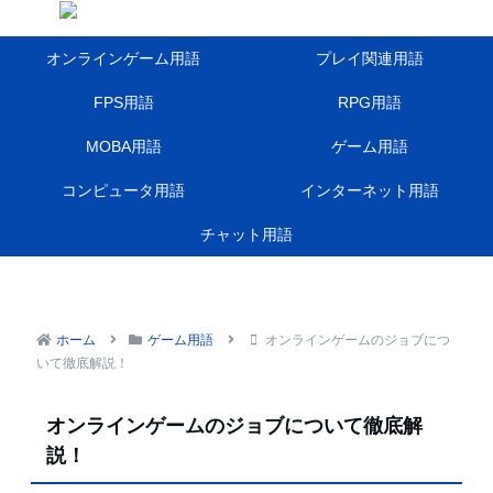
オンラインゲーム用語
プレイ関連用語
FPS用語
RPG用語
MOBA用語
ゲーム用語
コンピュータ用語
インターネット用語
チャット用語
ホーム
ゲーム用語
オンラインゲームのジョブにつ
いて徹底解説！
オンラインゲームのジョブについて徹底解
説！