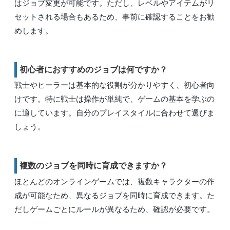
はジョブ変更が可能です。ただし、レベルやアイテムがリ
セットされる場合もあるため、事前に確認することをお勧
めします。
初心者におすすめのジョブは何ですか？
戦士やヒーラーは基本的な役割が分かりやすく、初心者向
けです。特に戦士は操作が単純で、ゲームの基本を学ぶの
に適しています。自分のプレイスタイルに合わせて選びま
しょう。
複数のジョブを同時に育成できますか？
ほとんどのオンラインゲームでは、複数キャラクターの作
成が可能なため、異なるジョブを同時に育成できます。た
だしゲームごとにルールが異なるため、確認が必要です。