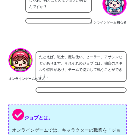
じゃあ、例えばどんなジョブがある
んですか？
オンラインゲーム初心者
たとえば、戦士、魔法使い、ヒーラー、アサシンな
どがあります。それぞれのジョブには、独自のスキ
ルや特性があり、チームで協力して戦うことができ
ます。
オンラインゲームの達人
ジョブとは。
オンラインゲームでは、キャラクターの職業を「ジョ