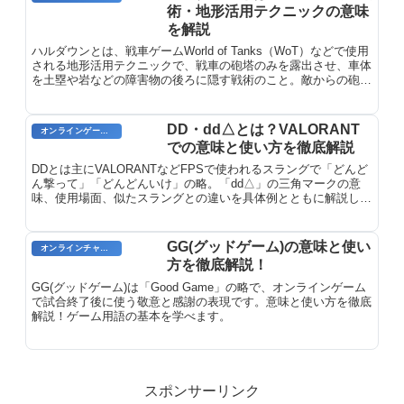
術・地形活用テクニックの意味
を解説
ハルダウンとは、戦車ゲームWorld of Tanks（WoT）などで使用
される地形活用テクニックで、戦車の砲塔のみを露出させ、車体
を土塁や岩などの障害物の後ろに隠す戦術のこと。敵からの砲撃
を最小限に抑えながら、こちらからは攻撃できる有利なポジショ
ン取りを実現します。
DD・dd△とは？VALORANT
オンラインゲームのプレイに関する用語
での意味と使い方を徹底解説
DDとは主にVALORANTなどFPSで使われるスラングで「どんど
ん撃って」「どんどんいけ」の略。「dd△」の三角マークの意
味、使用場面、似たスラングとの違いを具体例とともに解説しま
す。
GG(グッドゲーム)の意味と使い
オンラインチャット用語
方を徹底解説！
GG(グッドゲーム)は「Good Game」の略で、オンラインゲーム
で試合終了後に使う敬意と感謝の表現です。意味と使い方を徹底
解説！ゲーム用語の基本を学べます。
スポンサーリンク