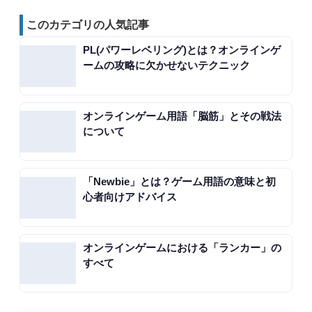
このカテゴリの人気記事
PL(パワーレベリング)とは？オンラインゲ
ームの攻略に欠かせないテクニック
オンラインゲーム用語「脳筋」とその戦法
について
「Newbie」とは？ゲーム用語の意味と初
心者向けアドバイス
オンラインゲームにおける「ランカー」の
すべて