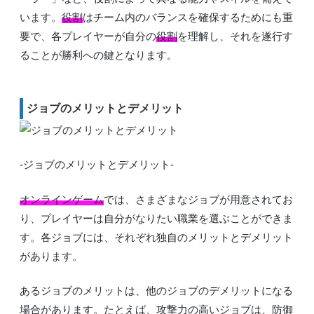
います。
役割
はチーム内のバランスを確保するためにも重
要で、各プレイヤーが自分の
役割
を理解し、それを遂行す
ることが勝利への鍵となります。
ジョブのメリットとデメリット
-ジョブのメリットとデメリット-
オンラインゲーム
では、さまざまなジョブが用意されてお
り、プレイヤーは自分がなりたい職業を選ぶことができま
す。各ジョブには、それぞれ独自のメリットとデメリット
があります。
あるジョブのメリットは、他のジョブのデメリットになる
場合があります。たとえば、攻撃力の高いジョブは、防御