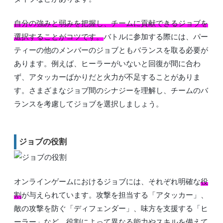
自分の強みと弱みを把握し、チームに貢献できるジョブを
選択することがコツです。
バトルに参加する際には、パー
ティーの他のメンバーのジョブともバランスを取る必要が
あります。例えば、ヒーラーがいないと回復が間に合わ
ず、アタッカーばかりだと火力が不足することがありま
す。さまざまなジョブ間のシナジーを理解し、チームのバ
ランスを考慮してジョブを選択しましょう。
ジョブの役割
オンラインゲームにおけるジョブには、それぞれ明確な
役
割
が与えられています。攻撃を担当する「アタッカー」、
敵の攻撃を防ぐ「ディフェンダー」、味方を支援する「ヒ
ーラー」など、役割によって異なる能力やスキルを備えて