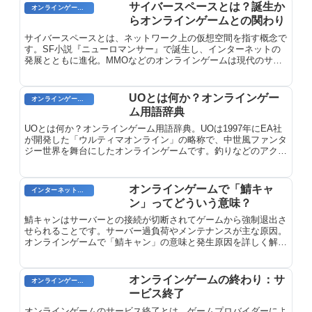
サイバースペースとは？誕生か
オンラインゲーム用語
らオンラインゲームとの関わり
サイバースペースとは、ネットワーク上の仮想空間を指す概念で
す。SF小説『ニューロマンサー』で誕生し、インターネットの
発展とともに進化。MMOなどのオンラインゲームは現代のサイ
バースペースの具現化として機能しています。
UOとは何か？オンラインゲー
オンラインゲームのプレイに関する用語
ム用語辞典
UOとは何か？オンラインゲーム用語辞典。UOは1997年にEA社
が開発した「ウルティマオンライン」の略称で、中世風ファンタ
ジー世界を舞台にしたオンラインゲームです。釣りなどのアクテ
ィビティが人気でした。
オンラインゲームで「鯖キャ
インターネット用語
ン」ってどういう意味？
鯖キャンはサーバーとの接続が切断されてゲームから強制退出さ
せられることです。サーバー過負荷やメンテナンスが主な原因。
オンラインゲームで「鯖キャン」の意味と発生原因を詳しく解説
します。
オンラインゲームの終わり：サ
オンラインゲーム用語
ービス終了
オンラインゲームのサービス終了とは、ゲームプロバイダーによ