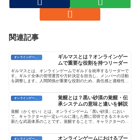
関連記事
ギルマスとは？オンラインゲー
オンラインゲームのプレイに関する用語
ムで重要な役割を持つリーダー
ギルマスとは、オンラインゲームでギルドを統率するリーダーで
す。ギルド全体の管理運営や方針決定を担当し、メンバーの活動
を調整します。人間関係が重要な役割のため、責任感と適格性が
求められます。
覚醒とは？黒い砂漠の覚醒・伝
オンラインゲーム用語
承システムの意味と違いを解説
覚醒（かくせい）とは、オンラインゲーム「黒い砂漠」におい
て、キャラクターが一定レベルに達した際に習得できるスキルや
新たな武器体系のことです。覚醒することで、キャラクターの攻
撃方法やステータスが大きく変わり、全く新しい戦闘体験が可能
になります。黒い砂漠の重要なシステムの一つであり、キャラク
ター育成の大きなマイルストーンとなっています。
オンラインゲームにおけるブー
オンラインゲームのプレイに関する用語