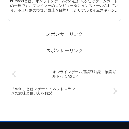
nProtectとは、オンラインゲームの不正行為を防ぐゲームガード
の一種です。プレイヤーのコンピュータにインストールされてお
り、不正行為の検知と防止を目的としたリアルタイムスキャンを
実行します。nProtectは、一連のシグネチャとヒューリスティッ
ク手法を使用して、ボット、ハック、チートなど、不正行為に使
用される可能性のあるファイルを特定します。
スポンサーリンク
スポンサーリンク
オンラインゲーム用語豆知識：無言ギ
ルドってなに？
「Ack!」とは？ゲーム・ネットスラン
グの意味と使い方を解説