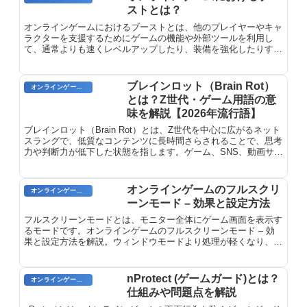
ストとは？
オンラインゲームにおけるブーストとは、他のプレイヤーやキャ
ラクターを支援するためにゲームの機能や外部ツールを利用し
て、通常よりも速くレベルアップしたり、装備を強化したりする
ことです。ブーストには様々な形式があり、合法的なものから不
正行為に相当するものまであります。
ブレインロット（Brain Rot）
オンラインゲーム用語
とは？Z世代・ゲーム用語の意
味を解説【2026年流行語】
ブレインロット（Brain Rot）とは、Z世代を中心に広がるネット
スラングで、低質なコンテンツに長時間さらされることで、思考
力や判断力が低下した状態を指します。ゲーム、SNS、動画サイ
トなどの中毒的な使用による精神的な疲弊や脳への悪影響を表現
する言葉として、インターネット文化の中で急速に浸透していま
す。
オンラインゲームのフルスクリ
オンラインゲームのプレイに関する用語
ーンモード – 効果と設定方法
フルスクリーンモードとは、モニター全体にゲーム画面を表示す
るモードです。オンラインゲームのフルスクリーンモード – 効
果と設定方法を解説。ウィンドウモードより処理が軽くなり、没
入感と集中力が向上します。
nProtect (ゲームガード)とは？
オンラインゲーム用語
仕組みや問題点を解説