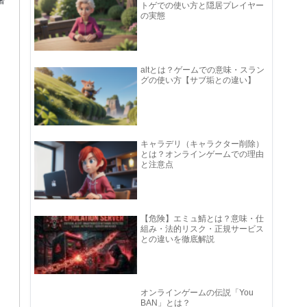
者
トゲでの使い方と隠居プレイヤー
の実態
altとは？ゲームでの意味・スラン
グの使い方【サブ垢との違い】
キャラデリ（キャラクター削除）
とは？オンラインゲームでの理由
と注意点
【危険】エミュ鯖とは？意味・仕
組み・法的リスク・正規サービス
との違いを徹底解説
オンラインゲームの伝説「You
BAN」とは？