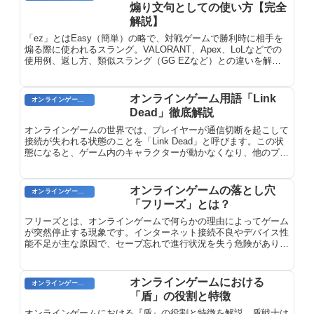
煽り文句としての使い方【完全
解説】
「ez」とはEasy（簡単）の略で、対戦ゲームで勝利時に相手を
煽る際に使われるスラング。VALORANT、Apex、LoLなどでの
使用例、返し方、類似スラング（GG EZなど）との違いを解説
します。
オンラインゲーム用語「Link
オンラインゲームのプレイに関する用語
Dead」徹底解説
オンラインゲームの世界では、プレイヤーが通信切断を起こして
接続が失われる状態のことを「Link Dead」と呼びます。この状
態になると、ゲーム内のキャラクターが動かなくなり、他のプレ
イヤーと通信することもできなくなります。また、ゲームから強
制的に切断される場合や、ネットワーク障害が発生した際にも
「Link Dead」が発生します。
オンラインゲームの落とし穴
オンラインゲームのプレイに関する用語
「フリーズ」とは？
フリーズとは、オンラインゲームで何らかの理由によってゲーム
が突然停止する現象です。インターネット接続不良やデバイス性
能不足が主な原因で、セーブ忘れで進行状況を失う危険がありま
す。原因と対処法を解説。
オンラインゲームにおける
オンラインゲーム用語
「盾」の役割と特徴
オンラインゲームにおける『盾』の役割と特徴を解説。盾戦士は