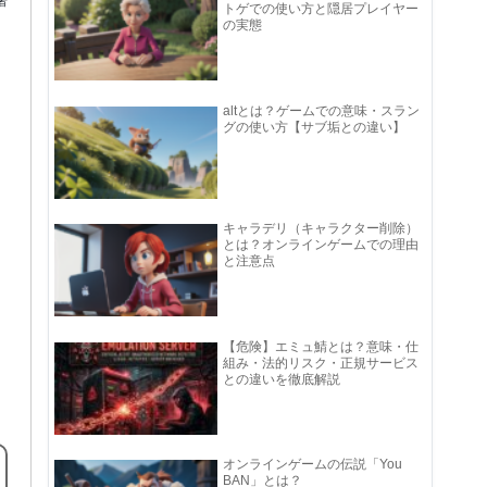
者
トゲでの使い方と隠居プレイヤー
の実態
altとは？ゲームでの意味・スラン
グの使い方【サブ垢との違い】
キャラデリ（キャラクター削除）
とは？オンラインゲームでの理由
と注意点
【危険】エミュ鯖とは？意味・仕
組み・法的リスク・正規サービス
との違いを徹底解説
オンラインゲームの伝説「You
BAN」とは？