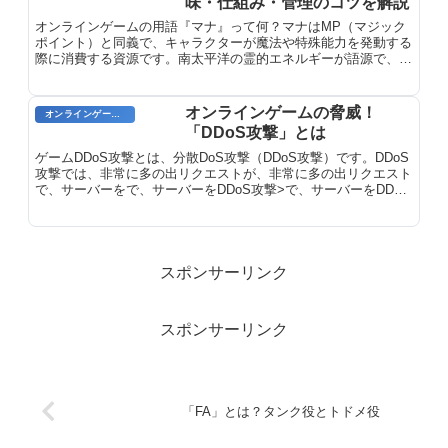
味・仕組み・管理のコツを解説
オンラインゲームの用語『マナ』って何？マナはMP（マジック
ポイント）と同義で、キャラクターが魔法や特殊能力を発動する
際に消費する資源です。南太平洋の霊的エネルギーが語源で、多
くのゲームで使われています。
オンラインゲームの脅威！
オンラインゲームのプレイに関する用語
「DDoS攻撃」とは
ゲームDDoS攻撃とは、分散DoS攻撃（DDoS攻撃）です。DDoS
攻撃では、非常に多の出リクエストが、非常に多の出リクエスト
で、サーバーをで、サーバーをDDoS攻撃>で、サーバーをDDoS
攻撃>で、サーバーをDDoS攻撃>で、サーバーを攻撃します。
スポンサーリンク
スポンサーリンク
「FA」とは？タンク役とトドメ役