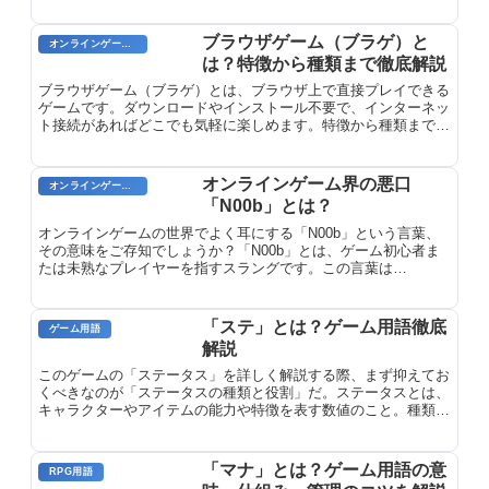
RPG）の中間的な存在とされています。PBWでは、プレイヤー
は各自が演じるキャラクターを作成し、ウェブ上の掲示板や電子
メールを通じて、他のプレイヤーと交流しながらゲームを進めて
ブラウザゲーム（ブラゲ）と
オンラインゲームのプレイに関する用語
いきます。
は？特徴から種類まで徹底解説
ブラウザゲーム（ブラゲ）とは、ブラウザ上で直接プレイできる
ゲームです。ダウンロードやインストール不要で、インターネッ
ト接続があればどこでも気軽に楽しめます。特徴から種類まで徹
底解説します。
オンラインゲーム界の悪口
オンラインゲーム用語
「N00b」とは？
オンラインゲームの世界でよく耳にする「N00b」という言葉、
その意味をご存知でしょうか？「N00b」とは、ゲーム初心者ま
たは未熟なプレイヤーを指すスラングです。この言葉は
「newbie（初心者）」の頭文字をとったもので、ゲーム内で迷っ
たり、操作を誤ったりするプレイヤーに対して用いられます。
「ステ」とは？ゲーム用語徹底
ゲーム用語
解説
このゲームの「ステータス」を詳しく解説する際、まず抑えてお
くべきなのが「ステータスの種類と役割」だ。ステータスとは、
キャラクターやアイテムの能力や特徴を表す数値のこと。種類は
様々で、それぞれが固有の役割を持ち、キャラクターの強さや行
動に影響を与える。
「マナ」とは？ゲーム用語の意
RPG用語