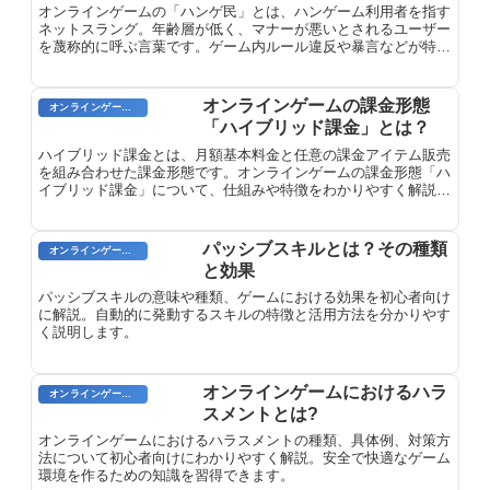
オンラインゲームの「ハンゲ民」とは、ハンゲーム利用者を指す
ネットスラング。年齢層が低く、マナーが悪いとされるユーザー
を蔑称的に呼ぶ言葉です。ゲーム内ルール違反や暴言などが特徴
とされています。
オンラインゲームの課金形態
オンラインゲーム用語
「ハイブリッド課金」とは？
ハイブリッド課金とは、月額基本料金と任意の課金アイテム販売
を組み合わせた課金形態です。オンラインゲームの課金形態「ハ
イブリッド課金」について、仕組みや特徴をわかりやすく解説し
ます。
パッシブスキルとは？その種類
オンラインゲームのプレイに関する用語
と効果
パッシブスキルの意味や種類、ゲームにおける効果を初心者向け
に解説。自動的に発動するスキルの特徴と活用方法を分かりやす
く説明します。
オンラインゲームにおけるハラ
オンラインゲームのプレイに関する用語
スメントとは?
オンラインゲームにおけるハラスメントの種類、具体例、対策方
法について初心者向けにわかりやすく解説。安全で快適なゲーム
環境を作るための知識を習得できます。