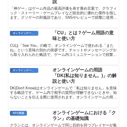
説
「神ゲー」はゲーム作品の最高評価を表す褒め言葉で、グラフィ
ック・ストーリー・ゲームプレイなど総合的に優れた傑作を指し
ます。クソゲーの対義語であり、SNSやレビューで頻繁に使用さ
れます。主観的評価のため万人共通の定義はありません。
「CU」とは？ゲーム用語の意
オンラインゲームのプレイに関する用語
味と使い方
CUは「See You」の略で、オンラインゲームで使われる「また
ね」という意味の別れの挨拶です。チャットやメッセージングか
ら取り入れられた略語で、ゲーム内コミュニケーションで頻繁に
使用されます。オンラインゲーム用語「CU」の意味と使い方を
解説します。
オンラインゲームの用語
オンラインゲームのプレイに関する用語
「DK(私は知りません。)」の解
説と使い方
DK(Don't Know)はオンラインゲームで「私は知りません」を意味
する略語です。ゲーム内で相手の質問が理解できないときや、知
らないことを伝える際に使用されます。オンラインゲームの用語
『DK』の解説と使い方を詳しく紹介します。
オンラインゲームにおける「ク
RPG用語
ラン」の基礎知識
クランとは、オンラインゲームで同じ目的を持つプレイヤーが集