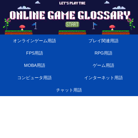
オンラインゲーム用語
プレイ関連用語
FPS用語
RPG用語
MOBA用語
ゲーム用語
コンピュータ用語
インターネット用語
チャット用語