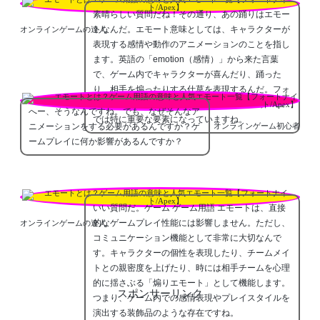
素晴らしい質問だね！その通り、あの踊りはエモー
トなんだ。エモート意味としては、キャラクターが
オンラインゲームの達人
表現する感情や動作のアニメーションのことを指し
ます。英語の「emotion（感情）」から来た言葉
で、ゲーム内でキャラクターが喜んだり、踊った
り、相手を煽ったりする仕草を表現するんだ。フォ
ートナイトやApexなどのバトルロワイアルゲーム
へー、そうなんですね。でも、なぜそんなア
では特に重要な要素になっていますね。
ニメーションをする必要があるんですか？ゲ
オンラインゲーム初心者
ームプレイに何か影響があるんですか？
いい質問だ。ゲーム ゲーム用語 エモートは、直接
的なゲームプレイ性能には影響しません。ただし、
オンラインゲームの達人
コミュニケーション機能として非常に大切なんで
す。キャラクターの個性を表現したり、チームメイ
トとの親密度を上げたり、時には相手チームを心理
的に揺さぶる「煽りエモート」として機能します。
スポンサーリンク
つまり、ゲーム内での感情表現やプレイスタイルを
演出する装飾品のような存在ですね。