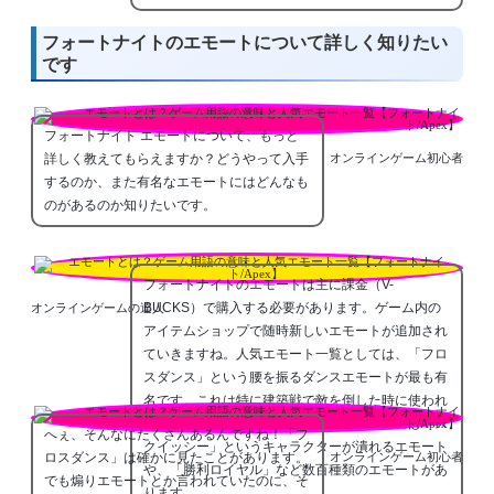
フォートナイトのエモートについて詳しく知りたい
です
フォートナイト エモートについて、もっと
詳しく教えてもらえますか？どうやって入手
オンラインゲーム初心者
するのか、また有名なエモートにはどんなも
のがあるのか知りたいです。
フォートナイトのエモートは主に課金（V-
BUCKS）で購入する必要があります。ゲーム内の
オンラインゲームの達人
アイテムショップで随時新しいエモートが追加され
ていきますね。人気エモート一覧としては、「フロ
スダンス」という腰を振るダンスエモートが最も有
名です。これは特に建築戦で敵を倒した時に使われ
る煽りエモートとして知られています。他にも「ス
へぇ、そんなにたくさんあるんですね！「フ
クイッシー」というキャラクターが潰れるエモート
ロスダンス」は確かに見たことがあります。
オンラインゲーム初心者
や、「勝利ロイヤル」など数百種類のエモートがあ
でも煽りエモートとか言われていたのに、そ
ります。