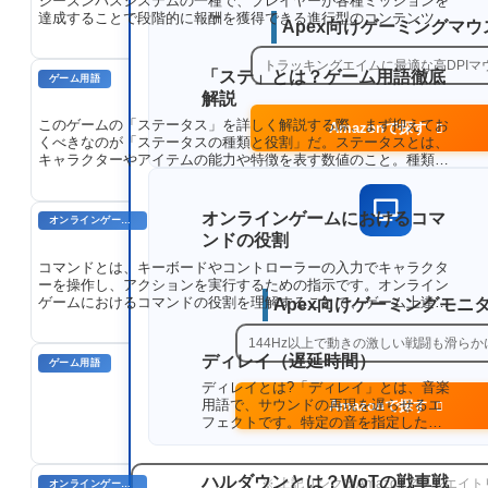
シーズンパスシステムの一種で、プレイヤーが各種ミッションを
達成することで段階的に報酬を獲得できる進行型のコンテンツで
Apex向けゲーミングマウ
す。課金して購入することで、より多くの報酬や特別な報酬が解
放される仕組みになっています。
トラッキングエイムに最適な高DPIマ
「ステ」とは？ゲーム用語徹底
ゲーム用語
解説
このゲームの「ステータス」を詳しく解説する際、まず抑えてお
Amazonで探す
くべきなのが「ステータスの種類と役割」だ。ステータスとは、
キャラクターやアイテムの能力や特徴を表す数値のこと。種類は
様々で、それぞれが固有の役割を持ち、キャラクターの強さや行
動に影響を与える。
オンラインゲームにおけるコマ
オンラインゲームのプレイに関する用語
ンドの役割
コマンドとは、キーボードやコントローラーの入力でキャラクタ
ーを操作し、アクションを実行するための指示です。オンライン
ゲームにおけるコマンドの役割を理解することで、ゲーム上達に
Apex向けゲーミングモニ
必要な基礎知識が身につきます。
144Hz以上で動きの激しい戦闘も滑らか
ディレイ（遅延時間）
ゲーム用語
ディレイとは?「ディレイ」とは、音楽
用語で、サウンドの再現を遅らせるエ
Amazonで探す
フェクトです。特定の音を指定した時
間だけ遅らせることで、エコーや残響
などの効果を生み出します。ディレイ
はギターやボーカルのパートに適用さ
ハルダウンとは？WoTの戦車戦
※ 上記リンクはAmazonアソシエイ
オンラインゲーム用語