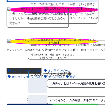
クターの個性に沿ったエモートが多いという特徴が
あります。どちらにせよ、エモート文化は
エモートってただ煽るだけのものだと思って
BattleRoyaleゲームの重要な要素となっているんで
いましたが、何か戦略的な使い方とかあるん
オンラインゲーム初心者
すね。
ですか？
素晴らしい視点だね。確かにエモートは戦略的にも活用で
がこちらを見つけて近づいてくる時に、敢えてエモートを
オンラインゲームの達人
引き付けたり、焦らせたりできます
スポンサーリンク
オンラインゲーム用語
オンラインゲーム
このカテゴリの人気記事
オンラインゲーム用語
ゲーム用語
用語
「ガチャ」とは？ゲーム用語の意味と使い
スポンサーリンク
自称プロゲーマーをフォローする
オンラインゲームの用語「スネア/スニーク