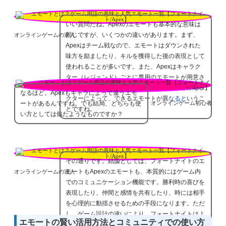
いい質問だね。Apexのエモートも基本的な意味は
同じですが、いくつかの違いがあります。まず、
オンラインゲームの達人
Apexはチーム戦なので、エモートはダウンされた
味方を励ましたり、キルを獲得した後の表現として
使われることが多いです。また、Apexはキャラク
ター（レジェンド）ごとに専用のエモートが用意さ
れていることが特徴です。つまり、使用するキャラ
なるほど。Apexもキャラによって違うエモ
クターによって、できるエモートが異
なると
いうこ
ートがあるんですね。でも結局、どちらも使
オンラインゲーム初心者
とですね。
い方としては似たようなものですか？
その通りです。結論としては、フォートナイトのエ
モートもApexのエモートも、本質的にはゲーム内
オンラインゲームの達人
でのコミュニケーション機能です。勝利時の喜びを
表現したり、仲間と感情を共有したり、時には相手
を心理的に動揺させるための手段になります。ただ
し、ゲーム設計の違いにより、フォートナイトはよ
エモートの賢い活用方法とコミュニティでの使い方
り個性的で派手なエモートが多く、Apexはキャラ