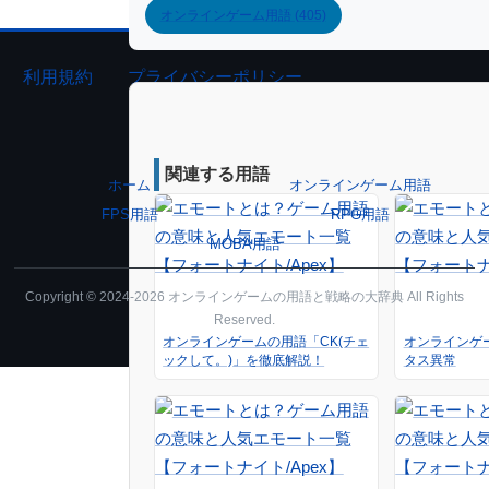
オンラインゲーム用語 (405)
利用規約
プライバシーポリシー
関連する用語
ホーム
オンラインゲーム用語
FPS用語
RPG用語
MOBA用語
Copyright © 2024-2026 オンラインゲームの用語と戦略の大辞典 All Rights
Reserved.
オンラインゲームの用語「CK(チェ
オンラインゲ
ックして。)」を徹底解説！
タス異常