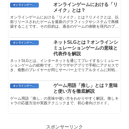
オンラインゲームにおける「リ
オンラインゲーム用語
メイク」とは？
オンラインゲームにおける「リメイク」とは？リメイクとは、以
前リリースされたゲームを最新のグラフィックやシステムで再構
築することです。その目的は、過去のゲームの体験を現代のプレ
イヤーに蘇らせることです。リメイクされたゲームは、オリジナ
ルのゲームプレイやストーリーを踏襲しながらも、より洗練され
たグラフィックや、最新プラットフォームに対応したゲームエン
ネットSLGとは？オンラインシ
オンラインゲーム用語
ジンで再構築されています。
ミュレーションゲームの意味と
代表作を解説
ネットSLGとは、インターネットを通じてプレイするシミュレー
ションゲームの総称です。ブラウザやアプリで手軽にアクセスで
き、複数のプレイヤーが同じサーバー上でリアルタイムに対戦・
協力するゲームジャンルを指します。オンラインシミュレーショ
ンゲー...
ゲーム用語「推し」とは？意味
オンラインゲーム用語
と使い方を徹底解説
ゲーム用語「推し」の意味や使い方をわかりやすく解説。推しキ
ャラの応援方法や実践テクニックまで、初心者向けガイド。
スポンサーリンク