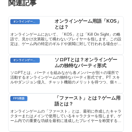
関連記事
オンラインゲーム用語「KOS」
オンラインゲームのプレイに関する用語
とは？
オンラインゲームにおいて、「KOS」とは「Kill On Sight」の略
語で、見かけ次第殺して構わないプレイヤーを指します。この設
定は、ゲーム内の特定のギルドや派閥に対して行われる場合が多
く、敵対関係にある場合や一方的に攻撃された場合などに用いら
れます。KOSを宣言されたプレイヤーは、他のプレイヤーから
攻撃を受けても反撃することができません。
ソロPTとは？オンラインゲー
オンラインゲーム用語
ムの独特なパーティ形式
ソロPTとは、パーティを組みながら各メンバーが別々の場所で
活動するオンラインゲームの独特なパーティ形式です。PT スキ
ルやダンジョン侵入、チャット機能のメリットを得つつ、個々の
戦略で狩りができます。
「ファースト」とは？ゲーム用
FPS用語
語とは？
オンラインゲームの「ファースト」とは、最初に作成したキャラ
クターまたはメインで使用しているキャラクターを指します。ゲ
ーム内での重要な功績を最初に達成したプレイヤーを称賛する際
にも使われる用語です。