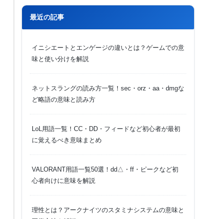
最近の記事
イニシエートとエンゲージの違いとは？ゲームでの意
味と使い分けを解説
ネットスラングの読み方一覧！sec・orz・aa・dmgな
ど略語の意味と読み方
LoL用語一覧！CC・DD・フィードなど初心者が最初
に覚えるべき意味まとめ
VALORANT用語一覧50選！dd△・ff・ピークなど初
心者向けに意味を解説
理性とは？アークナイツのスタミナシステムの意味と