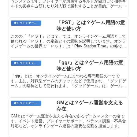
うシステムです。プレイヤーが所属するギルドが協力して相手ギ
ルドの拠点を占領したり対人戦で勝利することが目的。ゲームに
よってルールは異なります。
「PST」とは？ゲーム用語の意
オンラインゲームのプレイに関する用語
味と使い方
このの「『ＰＳＴ』とは？」では、オンラインゲーム用語として
使われる「ＰＳＴ」の定義とその意味を説明しています。オンラ
インゲームの世界で「ＰＳＴ」は「Play Station Time」の略で、
世界標準時（UTC）に基づくサーバー時間を指します。つまり、
ゲーム内での時間の表記がUTC基準であることを意味していま
す。
「ggr」とは？ゲーム用語の意
オンラインチャット用語
味と使い方
「ggr」とは、オンラインゲームにまつわる専門用語の一つで
す。主に、対戦型ゲームのチャットなどで使用され、「グッドゲ
ーム」の略称として使われます。「グッドゲーム」は、ゲーム終
了時に相手に対する賞賛や敬意を表す言葉で、健闘を称える意味
を持ちます。そのため、ggrも、対戦相手への礼儀正しい態度を
表す表現として用いられます。
GMとは？ゲーム運営を支える
オンラインゲームのプレイに関する用語
存在
GMとは？ゲーム運営を支える存在であるゲームマスターの略で
す。イベント運営、プレイヤーサポート、バランス調整、不具合
対応など、オンラインゲーム運営の重要な役割を担当します。