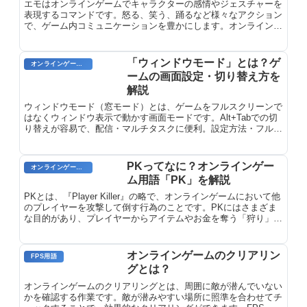
エモはオンラインゲームでキャラクターの感情やジェスチャーを
表現するコマンドです。怒る、笑う、踊るなど様々なアクション
で、ゲーム内コミュニケーションを豊かにします。オンラインゲ
ームの『エモ』で感情やジェスチャーを表現しましょう。
「ウィンドウモード」とは？ゲ
オンラインゲーム用語
ームの画面設定・切り替え方を
解説
ウィンドウモード（窓モード）とは、ゲームをフルスクリーンで
はなくウィンドウ表示で動かす画面モードです。Alt+Tabでの切
り替えが容易で、配信・マルチタスクに便利。設定方法・フルス
クリーンとの違い・ボーダーレスモードとの比較を解説。
PKってなに？オンラインゲー
オンラインゲーム用語
ム用語「PK」を解説
PKとは、『Player Killer』の略で、オンラインゲームにおいて他
のプレイヤーを攻撃して倒す行為のことです。PKにはさまざま
な目的があり、プレイヤーからアイテムやお金を奪う「狩り」、
ゲーム内で悪名を得る「荒らし」、ゲーム内のバランスを崩す
「グリーフ」などが挙げられます。PKはほとんどのオンライン
ゲームで禁止されていますが、一部のゲームでは「PKルール」
オンラインゲームのクリアリン
FPS用語
として限定的なPKを許可しています。
グとは？
オンラインゲームのクリアリングとは、周囲に敵が潜んでいない
かを確認する作業です。敵が潜みやすい場所に照準を合わせてチ