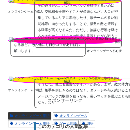
その通りだね。ハンマーバッジを取得するために
は、交戦機会を増やすことが必須なんだ。人口が密
オンラインゲームの達人
集しているエリアに着地したり、敵チームの多い戦
闘地帯に向かったりすることで、複数の敵と遭遇す
る確率が高くなるんだ。ただし、無謀な行動は避け
るべきだから、味方との連携を重視しながら戦うこ
とが大切だよ。
なるほど。その他にも何かコツがあればお
願いします。
オンラインゲーム初心者
そうだね。他にも重要なポイントがある。まず、敵の体力
だ。相手を倒しきるのではなく、ダメージを与え続けるこ
オンラインゲームの達人
メージバッジの取得を狙うなら、長いマッチを選ぶことも
スポンサーリンク
なら、より
オンラインゲーム用語
オンラインゲーム
オンラインゲーム用語
ゲーム用語
用語
このカテゴリの人気記事