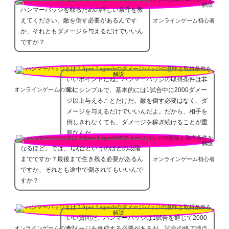
ハンマーバッジを取るための詳しい条件を教
えてください。敵を倒す必要があるんです
オンラインゲーム初心者
か、それともダメージを与えるだけでいいん
ですか？
いいポイントだね。ハンマーバッジの取得条件は非
常にシンプルで、基本的には1試合中に2000ダメー
オンラインゲームの達人
ジ以上与えることだけだ。敵を倒す必要はなく、ダ
メージを与えるだけでいいんだよ。だから、相手を
倒しきれなくても、ダメージを稼ぎ続けることが重
要なんだ。
なるほど。では、1試合というのはどの段階
までですか？最後まで生き残る必要があるん
オンラインゲーム初心者
ですか、それとも途中で倒されてもいいんで
すか？
いい質問だ。ハンマーバッジは1試合を通じて2000
ダメージを達成する必要があるが、試合の終了時点
オンラインゲームの達人