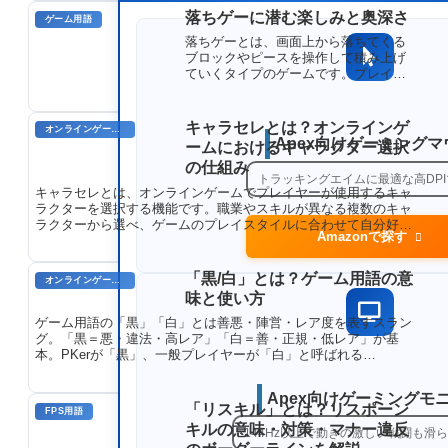
落ちゲーに潜む楽しみと奥深さ
ゲーム用語
落ちゲーとは、画面上から落ちてくる
ブロックやピースを操作して積み上げ
ていくタイプのゲームです。プレイヤ
ーは落下するブロックを操作して、そ
ろえて消したり、盤面から取り除いた
りします。落ちゲーは、シンプルなル
キャラセレとは？オンラインゲ
オンラインゲームのプレイに関する用語
ールと直感的な操作性が魅力で、幅広
Apex向けゲーミングマ
ームにおけるキャラクター選択
い層に人気があります。
の仕組み
トラッキングエイムに最適な高DPI
キャラセレとは、オンラインゲームでプレイヤーが使用するキャ
ラクターを選択する機能です。職業やスキルが異なる複数のキャ
ラクターから選べ、ゲームのプレイスタイルに合わせて自分好み
Amazonで探す
のキャラクターを選択できます。
「黒/白」とは？ゲーム用語の意
オンラインゲームのプレイに関する用語
味と使い方
ゲーム用語の「黒」「白」とは善悪・陣営・レア度を表すスラン
グ。「黒＝悪・違法・高レア」「白＝善・正規・低レア」が基
本。PKerが「黒」、一般プレイヤーが「白」と呼ばれる
MMORPG文化の用���を解説。
Apex向けゲーミングモ
「リスキル」とは？リスポーン
FPS用語
キルの意味・対策・マナー違反
144Hz以上で動きの激しい戦闘も滑