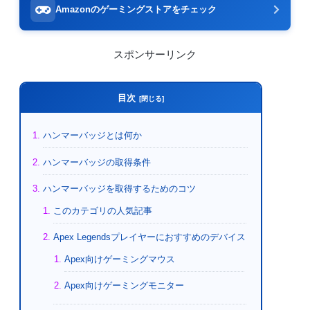
Amazonのゲーミングストアをチェック
スポンサーリンク
目次
ハンマーバッジとは何か
ハンマーバッジの取得条件
ハンマーバッジを取得するためのコツ
このカテゴリの人気記事
Apex Legendsプレイヤーにおすすめのデバイス
Apex向けゲーミングマウス
Apex向けゲーミングモニター