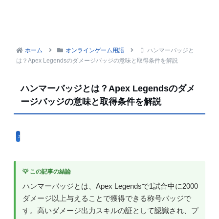
ホーム
オンラインゲーム用語
ハンマーバッジと
は？Apex Legendsのダメージバッジの意味と取得条件を解説
ハンマーバッジとは？Apex Legendsのダメ
ージバッジの意味と取得条件を解説
オンラインゲーム用語
💡 この記事の結論
ハンマーバッジとは、Apex Legendsで1試合中に2000
ダメージ以上与えることで獲得できる称号バッジで
す。高いダメージ出力スキルの証として認識され、プ