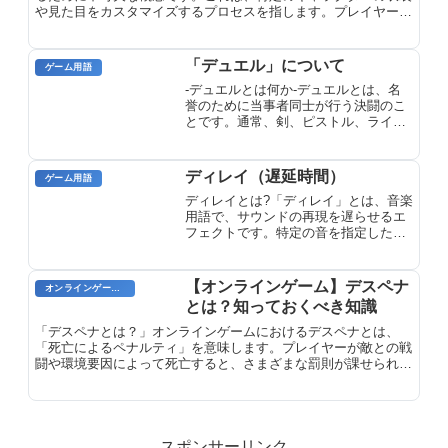
や見た目をカスタマイズするプロセスを指します。プレイヤー
は、ゲーム内の幅広い衣類、アクセサリー、ヘアスタイルの中か
ら選択し、独自のスタイルを表現することができます。テイラー
は、単なるキャラクターの見た目の向上だけにとどまらず、プレ
「デュエル」について
ゲーム用語
イヤーの創造性や自己表現の手段としても機能します。
-デュエルとは何か-デュエルとは、名
誉のために当事者同士が行う決闘のこ
とです。通常、剣、ピストル、ライフ
ルなどの武器を用いて行われます。デ
ュエルは、当事者の名誉や評判が傷つ
けられた場合に、その名誉を回復する
ディレイ（遅延時間）
ゲーム用語
ための手段として行われることが多く
ディレイとは?「ディレイ」とは、音楽
ありました。
用語で、サウンドの再現を遅らせるエ
フェクトです。特定の音を指定した時
間だけ遅らせることで、エコーや残響
などの効果を生み出します。ディレイ
はギターやボーカルのパートに適用さ
【オンラインゲーム】デスペナ
オンラインゲーム用語
れることが多く、サウンドに奥行きや
とは？知っておくべき知識
厚みをもたらすのに役立ちます。ディ
レイタイム（遅延時間）を調整するこ
「デスペナとは？」オンラインゲームにおけるデスペナとは、
とで、サウンドに微妙なニュアンスか
「死亡によるペナルティ」を意味します。プレイヤーが敵との戦
らドラマチックな効果まで与えること
闘や環境要因によって死亡すると、さまざまな罰則が課せられま
ができます。
す。
スポンサーリンク