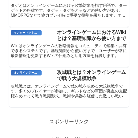
タゲとはオンラインゲームにおける攻撃対象を指す用語で、ター
ゲットの略称です。タゲる・タゲをとるなどの使い方があり、
MMORPGなどで協力プレイ時に重要な役割を果たします。オン
ラインゲームにおける『タゲ』のすべてを解説します。
オンラインゲームにおけるWiki
インターネット用語
とは？基礎知識から使い方まで
Wikiはオンラインゲームの攻略情報をコミュニティで編集・共有
できるシステムです。基礎知識から使い方まで、ユーザーが常に
最新情報を更新するWikiの仕組みと活用方法を解説します。
攻城戦とは？オンラインゲーム
オンラインゲームのプレイに関する用語
で戦う大規模戦争
攻城戦とは、オンラインゲームで敵の城を攻める大規模戦争で
す。多くのプレイヤーが参加し、ギルドなどの軍団が拠点の支配
権をめぐって戦う戦闘形式。戦術や兵器を駆使した激しい戦いの
仕組みを解説します。
スポンサーリンク