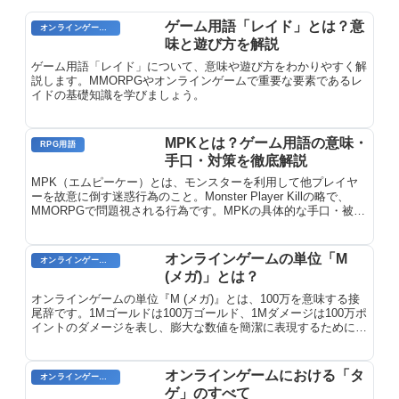
ゲーム用語「レイド」とは？意
オンラインゲーム用語
味と遊び方を解説
ゲーム用語「レイド」について、意味や遊び方をわかりやすく解
説します。MMORPGやオンラインゲームで重要な要素であるレ
イドの基礎知識を学びましょう。
MPKとは？ゲーム用語の意味・
RPG用語
手口・対策を徹底解説
MPK（エムピーケー）とは、モンスターを利用して他プレイヤ
ーを故意に倒す迷惑行為のこと。Monster Player Killの略で、
MMORPGで問題視される行為です。MPKの具体的な手口・被害
への対処法・通報方法を詳しく解説します。
オンラインゲームの単位「M
オンラインゲームのプレイに関する用語
(メガ)」とは？
オンラインゲームの単位『M (メガ)』とは、100万を意味する接
尾辞です。1Mゴールドは100万ゴールド、1Mダメージは100万ポ
イントのダメージを表し、膨大な数値を簡潔に表現するために使
用されます。
オンラインゲームにおける「タ
オンラインゲーム用語
ゲ」のすべて